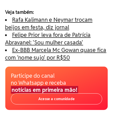
Veja também:
Rafa Kalimann e Neymar trocam
beijos em festa, diz jornal
Felipe Prior leva fora de Patrícia
Abravanel: 'Sou mulher casada'
Ex-BBB Marcela Mc Gowan quase fica
com 'nome sujo' por R$50
Participe do canal
no Whatsapp e receba
notícias em primeira mão!
Acesse a comunidade