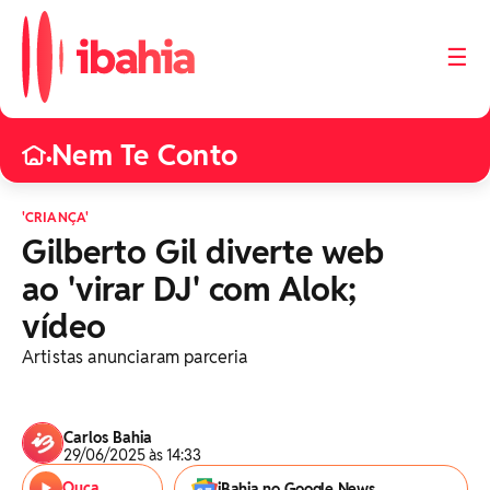
☰
Nem Te Conto
•
'CRIANÇA'
Gilberto Gil diverte web
ao 'virar DJ' com Alok;
vídeo
Artistas anunciaram parceria
Carlos Bahia
29/06/2025 às 14:33
Ouça
iBahia no Google News