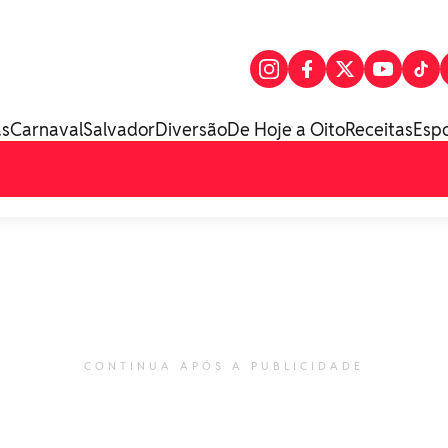
as
Carnaval
Salvador
Diversão
De Hoje a Oito
Receitas
Esp
CONTINUA APÓS A PUBLICIDADE