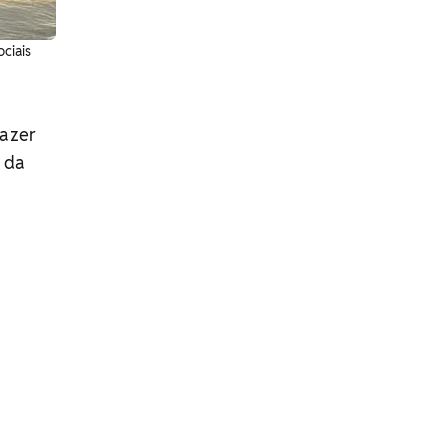
ciais
a
fazer
 da