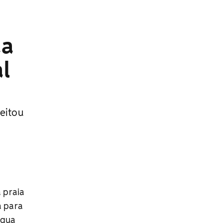
da
l
eitou
 praia
a para
água