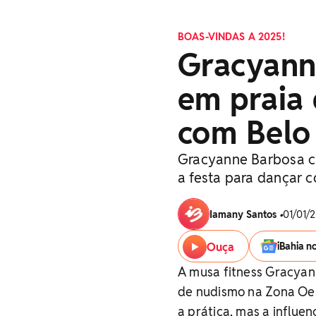
BOAS-VINDAS A 2025!
Gracyann
em praia
com Belo
Gracyanne Barbosa cu
a festa para dançar 
Iamany Santos
•
01/01/2
Ouça
iBahia n
A musa fitness Gracyan
de nudismo na Zona Oes
a prática, mas a influe