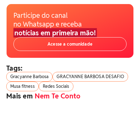
Participe do canal
no Whatsapp e receba
notícias em primeira mão!
Acesse a comunidade
Tags:
Gracyanne Barbosa
GRACYANNE BARBOSA DESAFIO
Musa fitness
Redes Sociais
Mais em
Nem Te Conto