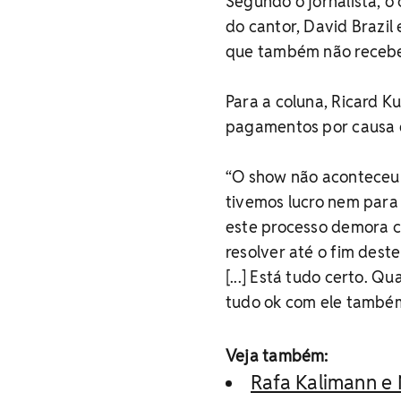
Segundo o jornalista, 
do cantor, David Brazil
que também não receb
Para a coluna, Ricard K
pagamentos por causa d
“O show não aconteceu 
tivemos lucro nem para 
este processo demora c
resolver até o fim dest
[...] Está tudo certo. Q
tudo ok com ele também
Veja também:
Rafa Kalimann e 