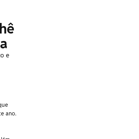
chê
ta
to e
 que
te ano.