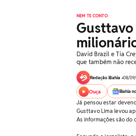
NEM TE CONTO
Gusttavo
milionári
David Brazil e Tia C
que também não rec
Redação iBahia
•
08/09/
Ouça
iBahia n
Já pensou estar devendo
Gusttavo Lima levou ap
As informações são do c