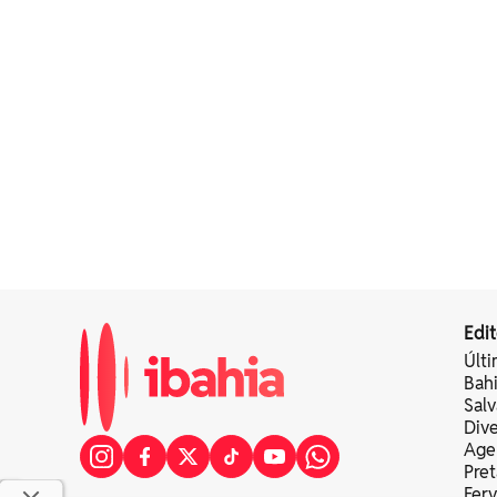
Edit
Últi
Bah
Sal
Div
Age
Pret
Fer