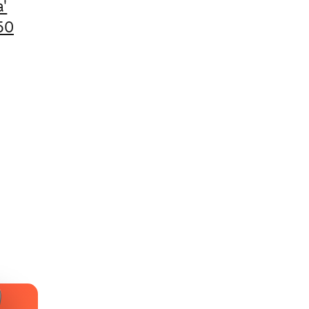
a'
50