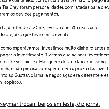
o cachê combinado com os contratantes não foi pago e 
 e Tia Crey foram personalidades contratadas para o e
eram os devidos pagamentos.
urtz, diretor do ZoOme, revelou que não realizou os
o prejuízo que teve com o evento.
como esperávamos. Investimos muito dinheiro antes e
pagar o investimento. Tivemos que acionar investidore
erca de seis meses. Mas quero deixar claro que vamos
e mês, e não precisarão esperar nem o prazo dos invest
uanto ao Gusttavo Lima, a negociação era diferente e es
” explicou.
Neymar trocam beijos em festa, diz jornal