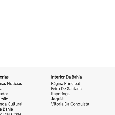
orias
Interior Da Bahia
mas Notícias
Página Principal
ia
Feira De Santana
vador
Itapetinga
ersão
Jequié
nda Cultural
Vitória Da Conquista
a Bahia
vo Das Cores