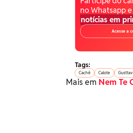
Participe do ca
no Whatsapp e
notícias em pr
Acesse a 
Tags:
Cachê
Calote
Gusttav
Mais em
Nem Te 