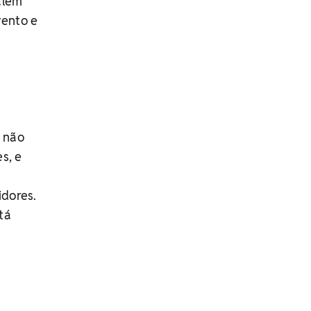
além
vento e
 não
s, e
idores.
tá