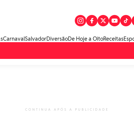
as
Carnaval
Salvador
Diversão
De Hoje a Oito
Receitas
Esp
CONTINUA APÓS A PUBLICIDADE