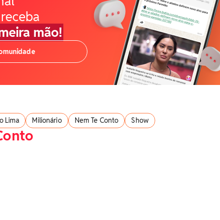
nal
 receba
imeira mão!
comunidade
o Lima
Milionário
Nem Te Conto
Show
Conto