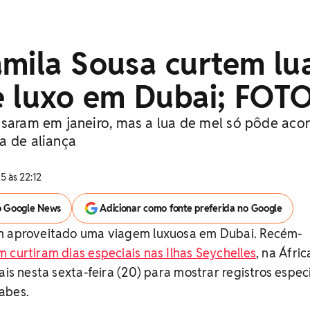
amila Sousa curtem lu
e luxo em Dubai; FOT
asaram em janeiro, mas a lua de mel só pôde aco
a de aliança
5 às 22:12
o Google News
Adicionar como fonte preferida no Google
êm aproveitado uma viagem luxuosa em Dubai. Recém-
 curtiram dias especiais nas Ilhas Seychelles
, na Áfric
ais nesta sexta-feira (20) para mostrar registros espec
abes.