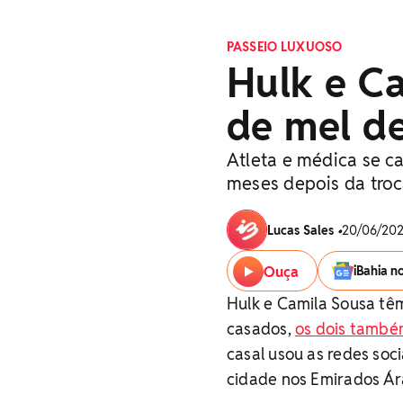
PASSEIO LUXUOSO
Hulk e C
de mel d
Atleta e médica se c
meses depois da troc
Lucas Sales
•
20/06/202
Ouça
iBahia n
Hulk e Camila Sousa t
casados,
os dois também
casal usou as redes soci
cidade nos Emirados Ár