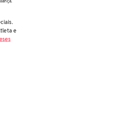
liança.
ciais.
tleta e
eses