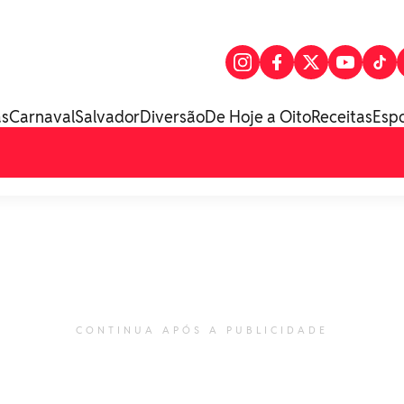
as
Carnaval
Salvador
Diversão
De Hoje a Oito
Receitas
Esp
CONTINUA APÓS A PUBLICIDADE