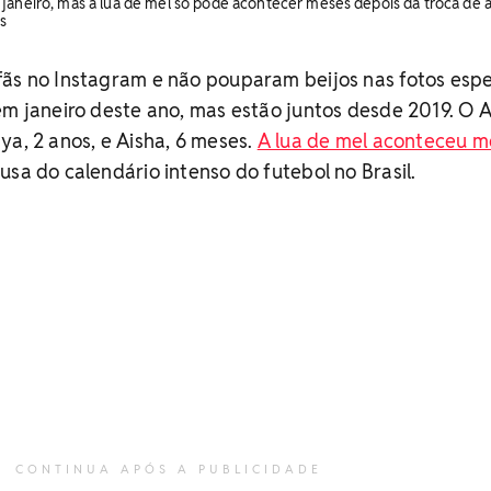
janeiro, mas a lua de mel só pôde acontecer meses depois da troca de a
s
ãs no Instagram e não pouparam beijos nas fotos espe
em janeiro deste ano, mas estão juntos desde 2019. O A
ya, 2 anos, e Aisha, 6 meses.
A lua de mel aconteceu m
usa do calendário intenso do futebol no Brasil.
CONTINUA APÓS A PUBLICIDADE