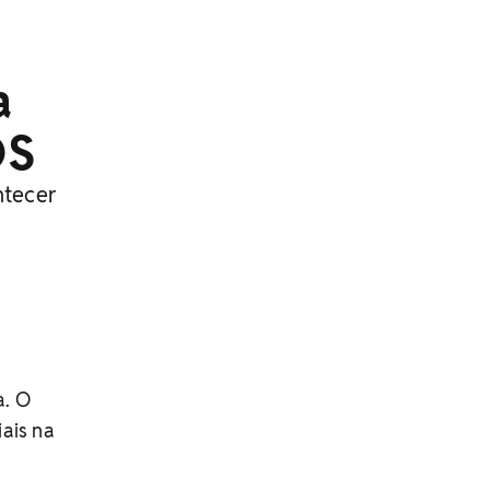
a
OS
ntecer
a. O
iais na