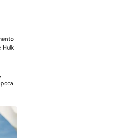
amento
e Hulk
,
época