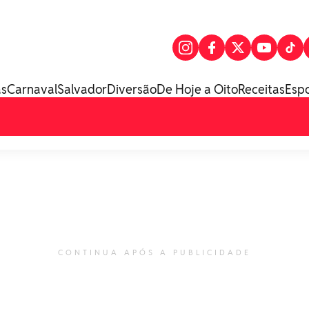
as
Carnaval
Salvador
Diversão
De Hoje a Oito
Receitas
Esp
CONTINUA APÓS A PUBLICIDADE