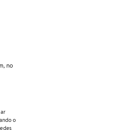
m, no
mar
jando o
redes