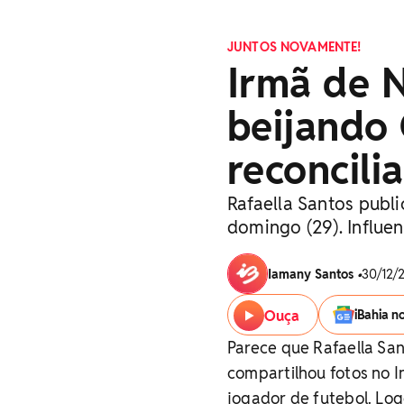
JUNTOS NOVAMENTE!
Irmã de 
beijando 
reconcili
Rafaella Santos publ
domingo (29). Influe
Iamany Santos
•
30/12/2
Ouça
iBahia n
Parece que Rafaella San
compartilhou fotos no 
jogador de futebol. Log