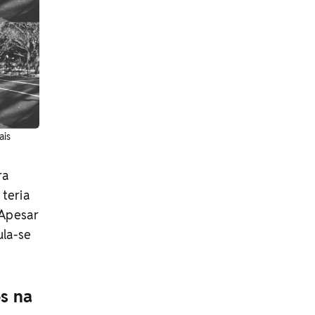
ais
ra
 teria
 Apesar
ula-se
s na