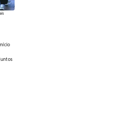
ais
nício
juntos