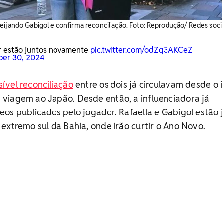
eijando Gabigol e confirma reconciliação. Foto: Reprodução/ Redes soci
r estão juntos novamente
pic.twitter.com/odZq3AKCeZ
er 30, 2024
ível reconciliação
entre os dois já circulavam desde o i
viagem ao Japão. Desde então, a influenciadora já
os publicados pelo jogador. Rafaella e Gabigol estão 
extremo sul da Bahia, onde irão curtir o Ano Novo.