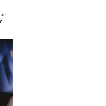
 de
am