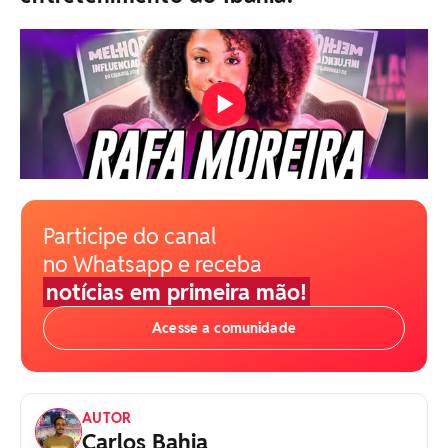
Participe do canal
no Whatsapp e receba
notícias em primeira mão!
Acesse a comunidade
AUTOR
Carlos Bahia