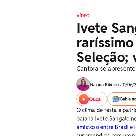
VÍDEO
Ivete Sa
raríssim
Seleção; 
Cantora se apresento
Naiana Ribeiro
•
01/06/2
Ouça
iBahia n
O clima de festa e pat
baiana Ivete Sangalo ne
amistoso entre Brasil e
surpreendida com um pr