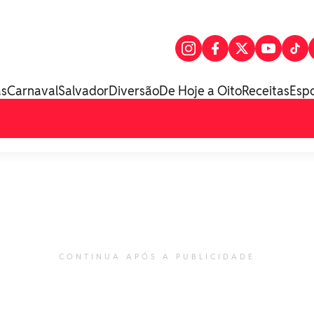
as
Carnaval
Salvador
Diversão
De Hoje a Oito
Receitas
Esp
CONTINUA APÓS A PUBLICIDADE