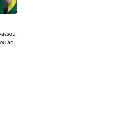
passou
sou ao