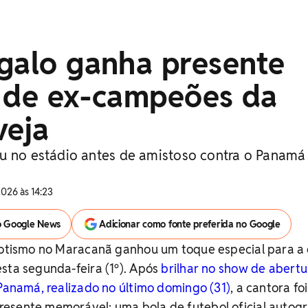
ngalo ganha presente
o de ex-campeões da
veja
u no estádio antes de amistoso contra o Panamá
026 às 14:23
o Google News
Adicionar como fonte preferida no Google
riotismo no Maracanã ganhou um toque especial para a 
sta segunda-feira (1º). Após
brilhar no show de abertu
 Panamá, realizado no último domingo (31)
, a cantora foi
esente memorável: uma bola de futebol oficial autog