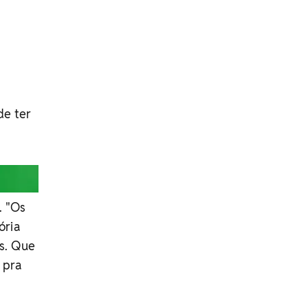
de ter
. "Os
ória
s. Que
 pra