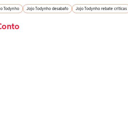
jo Todynho
Jojo Todynho desabafo
Jojo Todynho rebate críticas
Conto