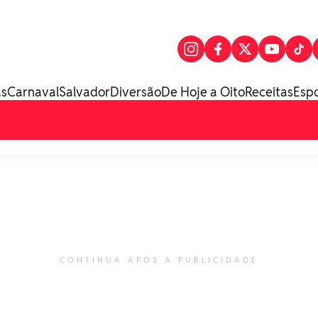
as
Carnaval
Salvador
Diversão
De Hoje a Oito
Receitas
Esp
CONTINUA APÓS A PUBLICIDADE