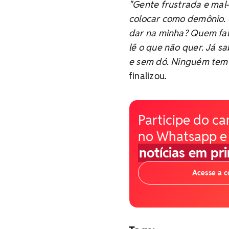
"Gente frustrada e mal-
colocar como demônio. S
dar na minha? Quem fal
lê o que não quer. Já s
e sem dó. Ninguém tem 
finalizou.
Participe do ca
no Whatsapp e
notícias em pr
Acesse a 