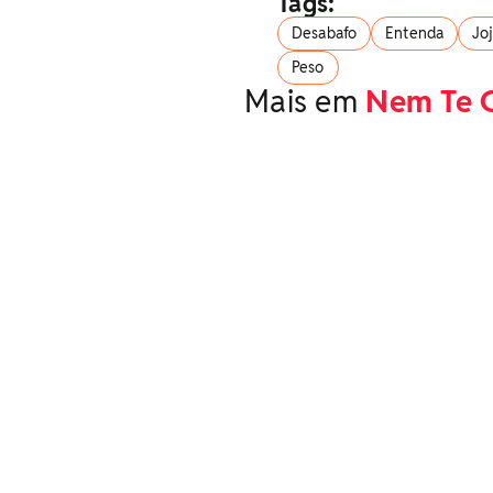
Tags:
Desabafo
Entenda
Jo
Peso
Mais em
Nem Te 