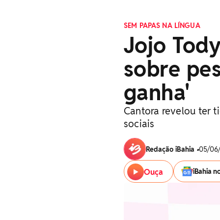
SEM PAPAS NA LÍNGUA
Jojo Tody
sobre pes
ganha'
Cantora revelou ter 
sociais
Redação iBahia
•
05/06/
Ouça
iBahia n