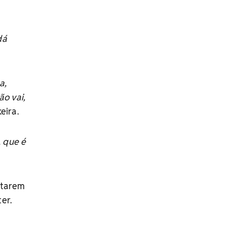
dá
a,
ão vai,
eira.
, que é
ntarem
er.