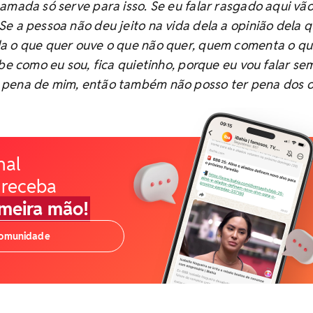
amada só serve para isso. Se eu falar rasgado aqui vã
e a pessoa não deu jeito na vida dela a opinião dela q
a o que quer ouve o que não quer, quem comenta o qu
abe como eu sou, fica quietinho, porque eu vou falar s
pena de mim, então também não posso ter pena dos o
nal
 receba
imeira mão!
comunidade