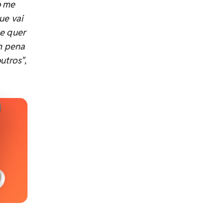
o me
ue vai
e quer
em pena
utros"
,