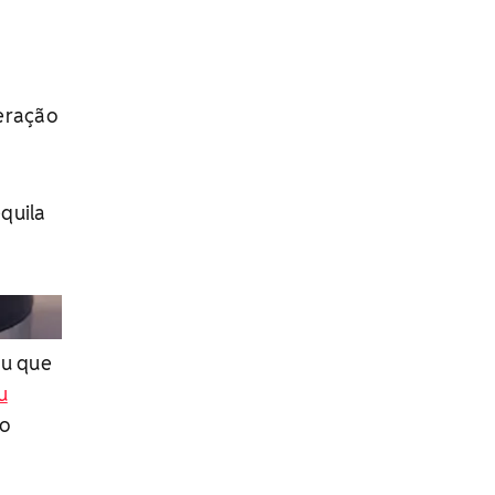
peração
quila
ou que
u
 o