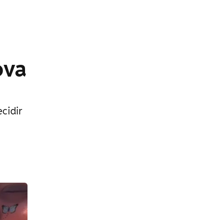
ova
cidir