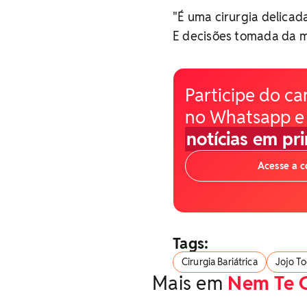
"É uma cirurgia delicad
E decisões tomada da mi
Participe do ca
no Whatsapp e
notícias em pr
Acesse a 
Tags:
Cirurgia Bariátrica
Jojo T
Mais em
Nem Te 