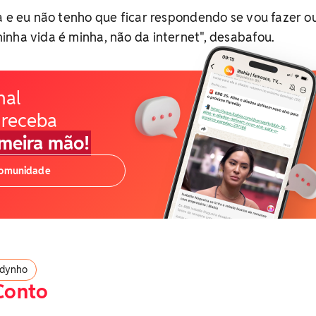
a e eu não tenho que ficar respondendo se vou fazer o
nha vida é minha, não da internet", desabafou.
nal
 receba
imeira mão!
comunidade
odynho
Conto