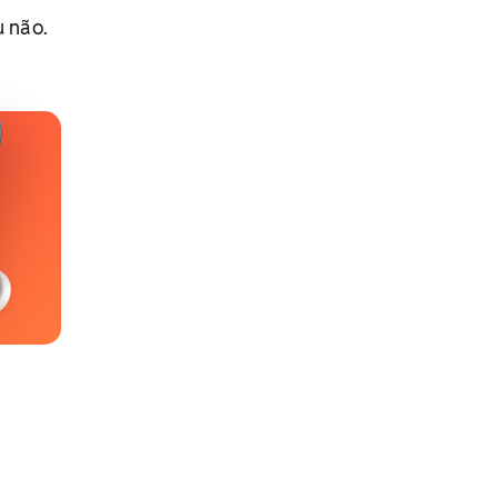
u não.