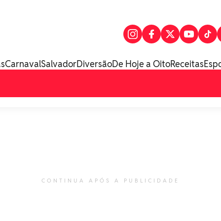
as
Carnaval
Salvador
Diversão
De Hoje a Oito
Receitas
Esp
CONTINUA APÓS A PUBLICIDADE