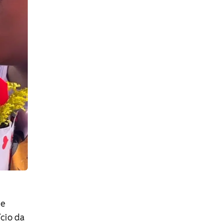
de
ício da