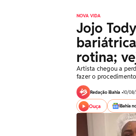
NOVA VIDA
Jojo Tody
bariátric
rotina; ve
Artista chegou a perd
fazer o procediment
Redação iBahia
•
10/08/
Ouça
iBahia n