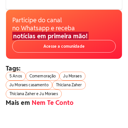
Participe do canal
no Whatsapp e receba
notícias em primeira mão!
Acesse a comunidade
Tags:
5 Anos
Comemoração
Ju Moraes
Ju Moraes casamento
Thiciana Zaher
Thiciana Zaher e Ju Moraes
Mais em
Nem Te Conto