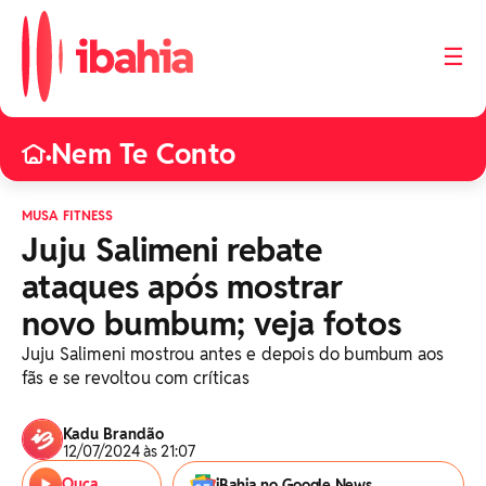
☰
Nem Te Conto
•
MUSA FITNESS
Juju Salimeni rebate
ataques após mostrar
novo bumbum; veja fotos
Juju Salimeni mostrou antes e depois do bumbum aos
fãs e se revoltou com críticas
Kadu Brandão
12/07/2024 às 21:07
Ouça
iBahia no Google News