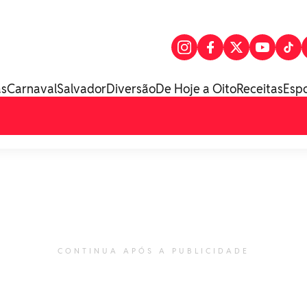
as
Carnaval
Salvador
Diversão
De Hoje a Oito
Receitas
Esp
CONTINUA APÓS A PUBLICIDADE