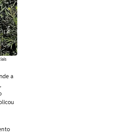
iais
onde a
,
o
plicou
ento