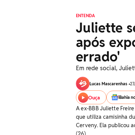
ENTENDA
Juliette 
após expo
errado'
Em rede social, Juli
Lucas Mascarenhas
•
27
Ouça
iBahia n
A ex-BBB Juliette Freir
que utiliza camisinha d
Cerveny. Ela publicou a
(26).