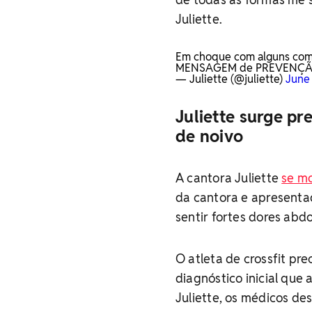
Juliette.
Em choque com alguns comen
MENSAGEM de PREVENÇÃO,
— Juliette (@juliette)
June
Juliette surge p
de noivo
A cantora Juliette
se mo
da cantora e apresenta
sentir fortes dores abd
O atleta de crossfit pr
diagnóstico inicial qu
Juliette, os médicos de