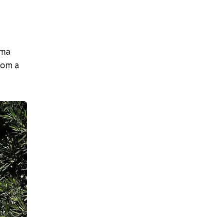
ama
om a