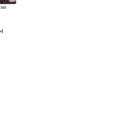
iais
EM