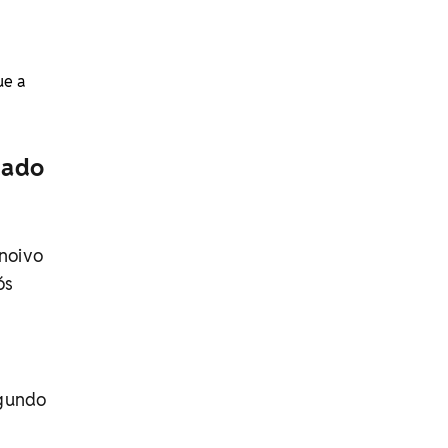
ue a
cado
 noivo
ós
egundo