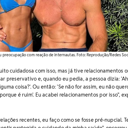
ou preocupação com reação de internautas. ​Foto: Reprodução/Redes Soc
uito cuidadosa com isso, mas já tive relacionamentos 
ar preservativo e, quando eu pedia, a pessoa dizia: 'Ah
guma coisa?'. Ou então: 'Se não for assim, eu não quer
porque é ruim'. Eu acabei relacionamentos por isso", ex
relações recentes, eu faço como se fosse pré-nupcial. T
sentir protegida e cuidando da minha saúde", encerrou