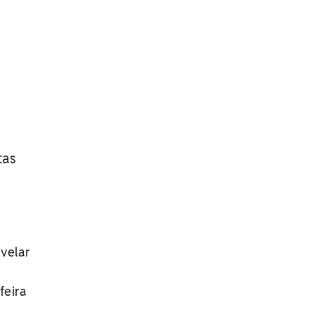
tas
evelar
feira