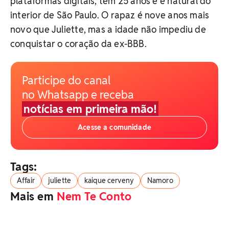
plataformas digitais, tem 25 anos e é natural do
interior de São Paulo. O rapaz é nove anos mais
novo que Juliette, mas a idade não impediu de
conquistar o coração da ex-BBB.
Participe do canal
no Whatsapp e receba
notícias em primeira mão!
Acesse a comunidade
Tags:
Affair
juliette
kaique cerveny
Namoro
Mais em
Nem Te Conto