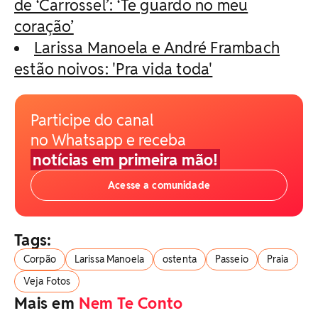
de ‘Carrossel’: ‘Te guardo no meu
coração’
Larissa Manoela e André Frambach
estão noivos: 'Pra vida toda'
Participe do canal
no Whatsapp e receba
notícias em primeira mão!
Acesse a comunidade
Tags:
Corpão
Larissa Manoela
ostenta
Passeio
Praia
Veja Fotos
Mais em
Nem Te Conto