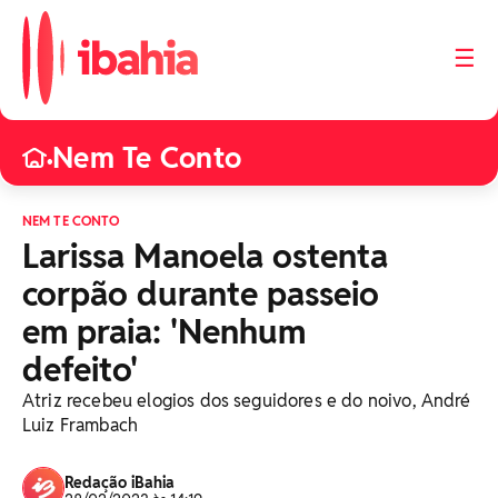
☰
Nem Te Conto
•
NEM TE CONTO
Larissa Manoela ostenta
corpão durante passeio
em praia: 'Nenhum
defeito'
Atriz recebeu elogios dos seguidores e do noivo, André
Luiz Frambach
Redação iBahia