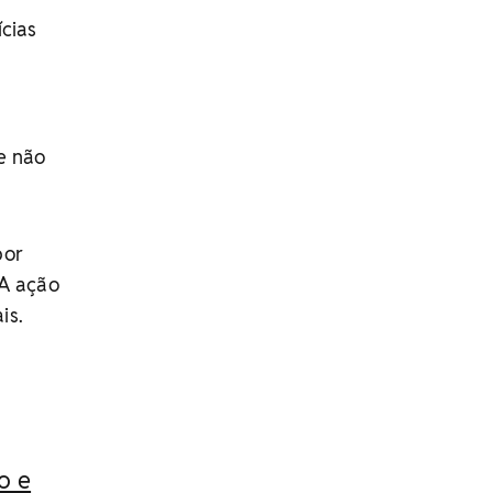
ícias
ue não
por
 A ação
is.
o e