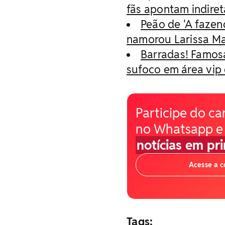
fãs apontam indiret
Peão de 'A fazen
namorou Larissa M
Barradas! Famos
sufoco em área vip 
Participe do ca
no Whatsapp e
notícias em pr
Acesse a 
Tags: