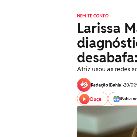
NEM TE CONTO
Larissa M
diagnóst
desabafa:
Atriz usou as redes s
Redação iBahia
•
20/09/
Ouça
iBahia n