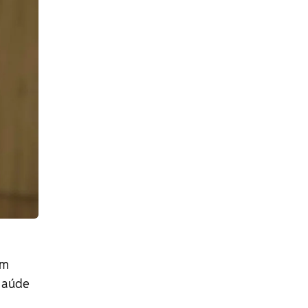
um
 saúde