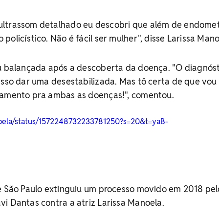
ultrassom detalhado eu descobri que além de endomet
olicístico. Não é fácil ser mulher", disse Larissa Mano
ou balançada após a descoberta da doença. "O diagnós
esso dar uma desestabilizada. Mas tô certa de que vou
tamento pra ambas as doenças!", comentou.
anoela/status/1572248732233781250?s=20&t=yaB-
de São Paulo extinguiu um processo movido em 2018 pel
i Dantas contra a atriz Larissa Manoela.