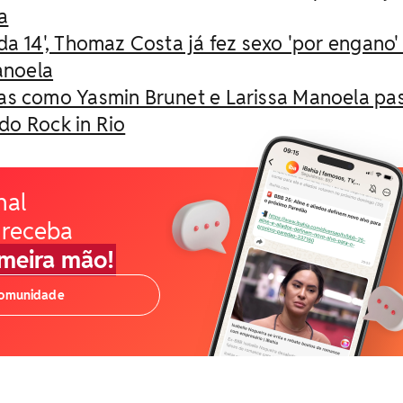
a
da 14', Thomaz Costa já fez sexo 'por engano'
anoela
as como Yasmin Brunet e Larissa Manoela p
do Rock in Rio
nal
 receba
imeira mão!
comunidade