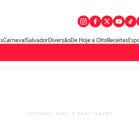
as
Carnaval
Salvador
Diversão
De Hoje a Oito
Receitas
Esp
CONTINUA APÓS A PUBLICIDADE