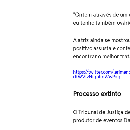
"Ontem através de um 
eu tenho também ovário p
A atriz ainda se mostr
positivo assusta e conf
encontrar o melhor tra
https://twitter.com/larim
rRWVIvNiqhltnWwPqg
Processo extinto
O Tribunal de Justiça 
produtor de eventos Dav