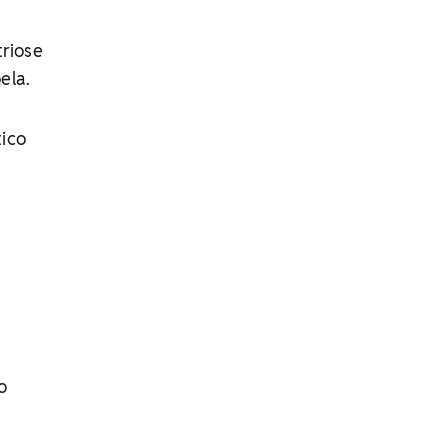
riose
ela.
tico
o