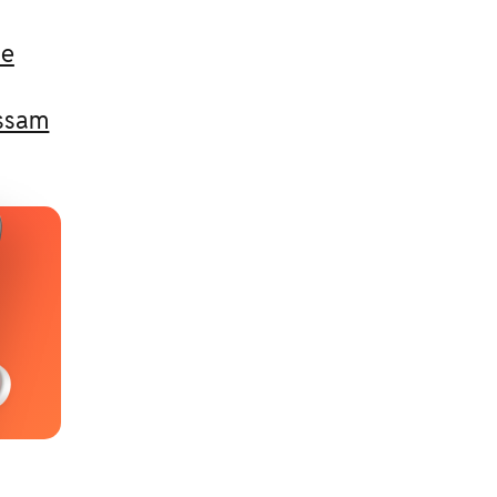
 e
assam