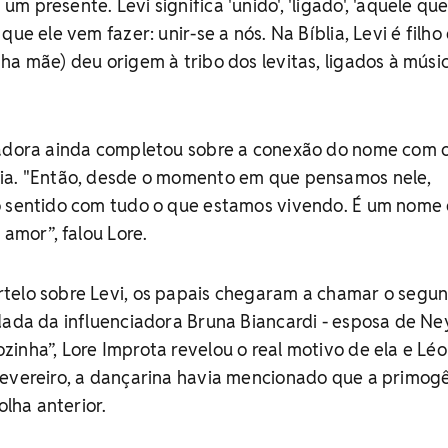
 presente. Levi significa 'unido', 'ligado', 'aquele que
que ele vem fazer: unir-se a nós. Na Bíblia, Levi é filho
ha mãe) deu origem à tribo dos levitas, ligados à músic
iadora ainda completou sobre a conexão do nome com 
ia. "Então, desde o momento em que pensamos nele,
o sentido com tudo o que estamos vivendo. É um nome
 amor”, falou Lore.
telo sobre Levi, os papais chegaram a chamar o segu
dada da influenciadora Bruna Biancardi - esposa de Ne
inha”, Lore Improta revelou o real motivo de ela e Lé
fevereiro, a dançarina havia mencionado que a primogê
olha anterior.