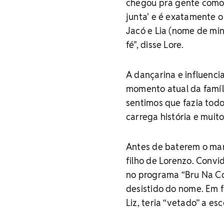
chegou pra gente como um
junta' e é exatamente o 
Jacó e Lia (nome de min
fé", disse Lore.
A dançarina e influenc
momento atual da famíl
sentimos que fazia tod
carrega história e muito
Antes de baterem o mar
filho de Lorenzo. Convi
no programa “Bru Na Coz
desistido do nome. Em 
Liz, teria “vetado” a esc