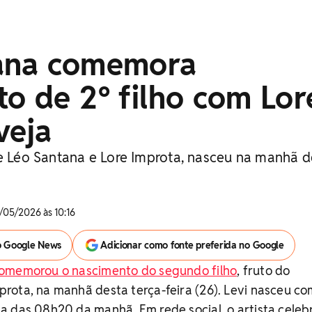
ana comemora
o de 2º filho com Lor
veja
de Léo Santana e Lore Improta, nasceu na manhã d
/05/2026 às 10:16
o Google News
Adicionar como fonte preferida no Google
omemorou o nascimento do segundo filho
, fruto do
rota, na manhã desta terça-feira (26). Levi nasceu co
 das 08h20 da manhã. Em rede social, o artista celeb