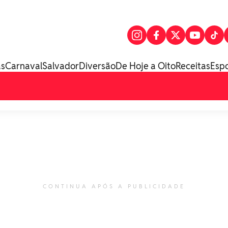
as
Carnaval
Salvador
Diversão
De Hoje a Oito
Receitas
Esp
CONTINUA APÓS A PUBLICIDADE