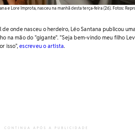
ana e Lore Improta, nasceu na manhã desta terça-feira (26). Fotos: Rep
l de onde nasceu o herdeiro, Léo Santana publicou uma
o na mão do "gigante". "Seja bem-vindo meu filho Lev
r isso",
escreveu o artista
.
CONTINUA APÓS A PUBLICIDADE