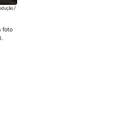
rodução /
 foto
i.