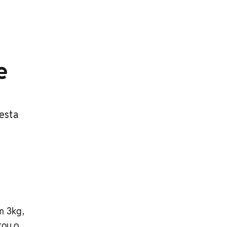
e
esta
m 3kg,
rou o