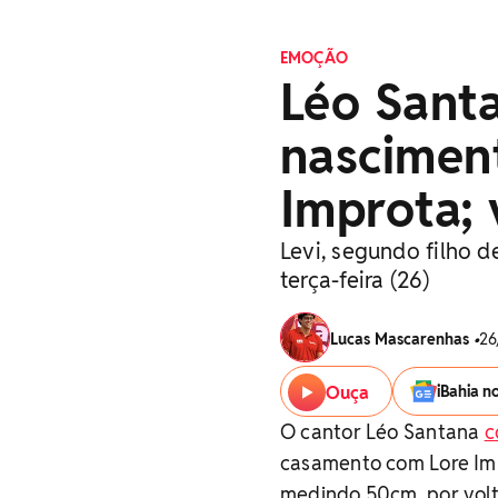
EMOÇÃO
Léo Sant
nasciment
Improta; 
Levi, segundo filho 
terça-feira (26)
Lucas Mascarenhas
•
26
Ouça
iBahia n
O cantor Léo Santana
c
casamento com Lore Imp
medindo 50cm, por volta