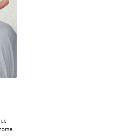
que
 nome