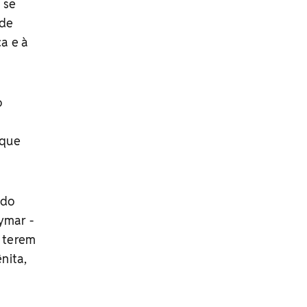
 se
 de
a e à
o
 que
ndo
ymar -
o terem
nita,