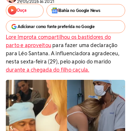
29/05/2026 às 20:21
Ouça
iBahia no Google News
Adicionar como fonte preferida no Google
Lore Improta compartilhou os bastidores do
parto e aproveitou
para fazer uma declaração
para Léo Santana. A influenciadora agradeceu,
nesta sexta-feira (29), pelo apoio do marido
durante a chegada do filho caçula.