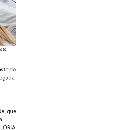
oto:
osto do
hegada
de, que
a
 GLÓRIA