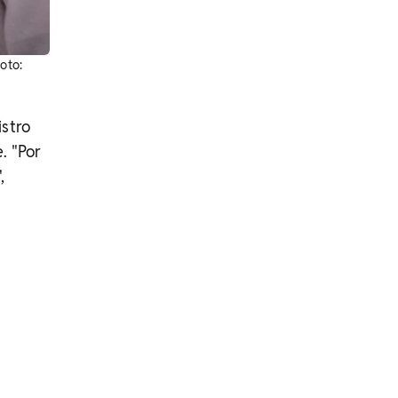
oto:
istro
. "Por
,