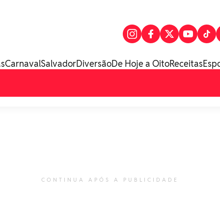
as
Carnaval
Salvador
Diversão
De Hoje a Oito
Receitas
Esp
CONTINUA APÓS A PUBLICIDADE