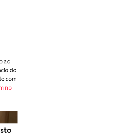
o ao
cio do
ado com
m no
osto