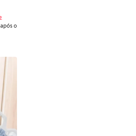
e
 após o