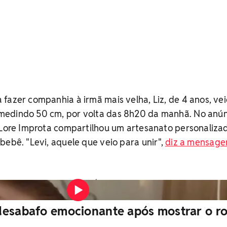
fazer companhia à irmã mais velha, Liz, de 4 anos, vei
medindo 50 cm, por volta das 8h20 da manhã. No anún
e Lore Improta compartilhou um artesanato personaliz
bebê. "Levi, aquele que veio para unir",
diz a mensage
Vídeo: Reprodução/Instagram
desabafo emocionante após mostrar o r