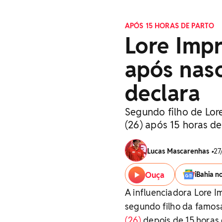
APÓS 15 HORAS DE PARTO
Lore Impr
após nasc
declara
Segundo filho de Lore
(26) após 15 horas de
Lucas Mascarenhas
•
27
Ouça
iBahia n
A influenciadora Lore I
segundo filho da famos
(26)
depois de 15 horas 