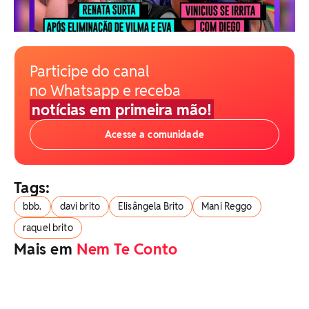
Participe do canal
no Whatsapp e receba
notícias em primeira mão!
Acesse a comunidade
Tags:
bbb.
davi brito
Elisângela Brito
Mani Reggo
raquel brito
Mais em
Nem Te Conto