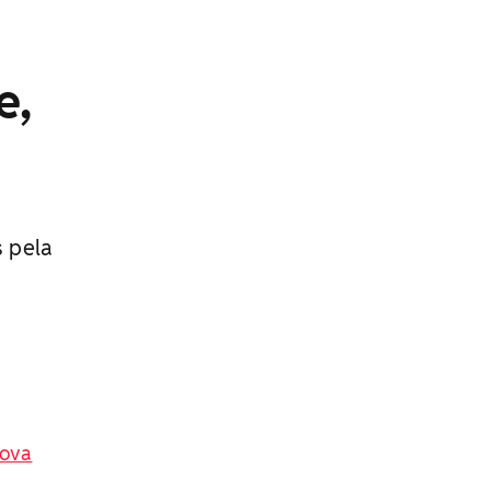
e,
s pela
nova