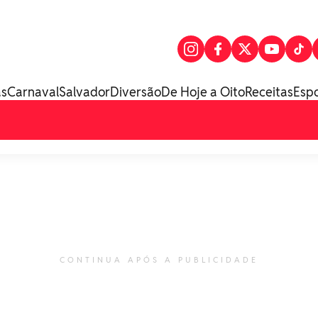
as
Carnaval
Salvador
Diversão
De Hoje a Oito
Receitas
Esp
CONTINUA APÓS A PUBLICIDADE