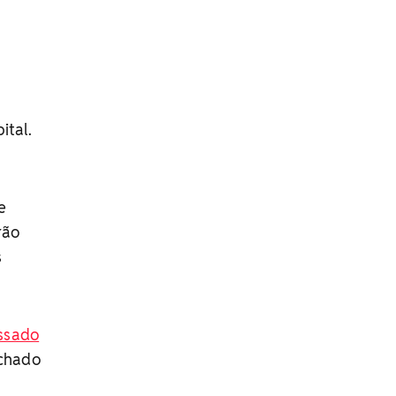
ital.
e
rão
s
ssado
nchado