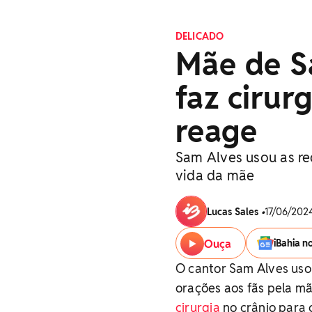
DELICADO
Mãe de Sa
faz cirur
reage
Sam Alves usou as re
vida da mãe
Lucas Sales
•
17/06/2024
Ouça
iBahia n
O cantor Sam Alves usou
orações aos fãs pela mã
cirurgia
no crânio para 