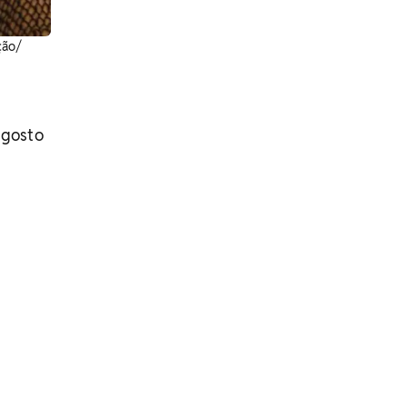
ção/
agosto