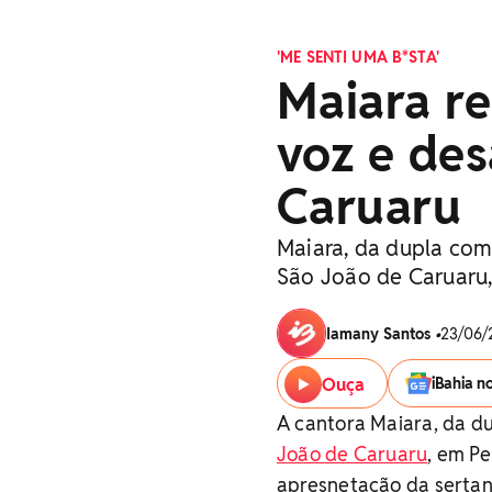
'ME SENTI UMA B*STA'
Maiara re
voz e de
Caruaru
Maiara, da dupla com
São João de Caruaru
Iamany Santos
•
23/06/2
Ouça
iBahia n
A cantora Maiara, da d
João de Caruaru
, em Pe
apresnetação da sertane