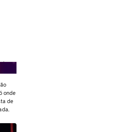
o/
não
só onde
sta de
ada.