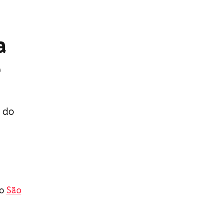
a
e
 do
do
São