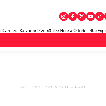
as
Carnaval
Salvador
Diversão
De Hoje a Oito
Receitas
Esp
CONTINUA APÓS A PUBLICIDADE