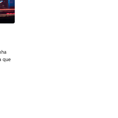
nha
a que