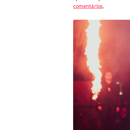
comentários
.