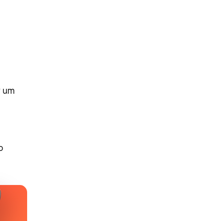
r um
o