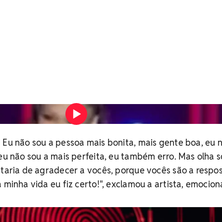
re sua voz e desabafa em São João de Caruaru Vídeo: Reproduçã
 Eu não sou a pessoa mais bonita, mais gente boa, eu 
 eu não sou a mais perfeita, eu também erro. Mas olha 
staria de agradecer a vocês, porque vocês são a respo
 minha vida eu fiz certo!", exclamou a artista, emocion