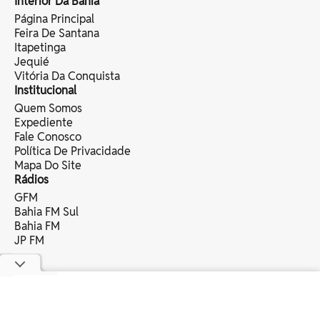
Interior Da Bahia
Página Principal
Feira De Santana
Itapetinga
Jequié
Vitória Da Conquista
Institucional
Quem Somos
Expediente
Fale Conosco
Política De Privacidade
Mapa Do Site
Rádios
GFM
Bahia FM Sul
Bahia FM
JP FM
copyright © 2025 bahia eventos ltda -
todos os direitos reservados.