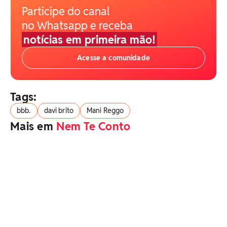
Participe do canal
no Whatsapp e receba
notícias em primeira mão!
Acesse a comunidade
Tags:
bbb.
davi brito
Mani Reggo
Mais em
Nem Te Conto