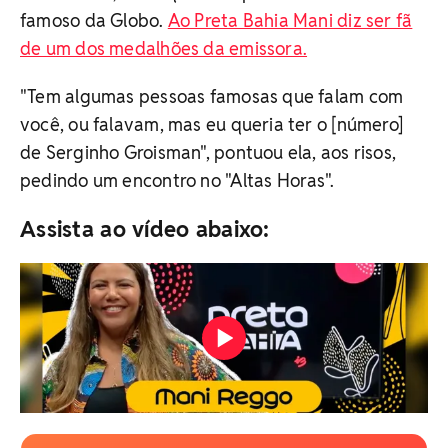
famoso da Globo.
Ao Preta Bahia Mani diz ser fã
de um dos medalhões da emissora.
"Tem algumas pessoas famosas que falam com
você, ou falavam, mas eu queria ter o [número]
de Serginho Groisman", pontuou ela, aos risos,
pedindo um encontro no "Altas Horas".
Assista ao vídeo abaixo: