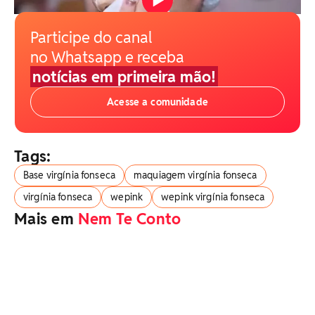
Participe do canal
no Whatsapp e receba
notícias em primeira mão!
Acesse a comunidade
Tags:
Base virgínia fonseca
maquiagem virgínia fonseca
virgínia fonseca
wepink
wepink virgínia fonseca
Mais em
Nem Te Conto