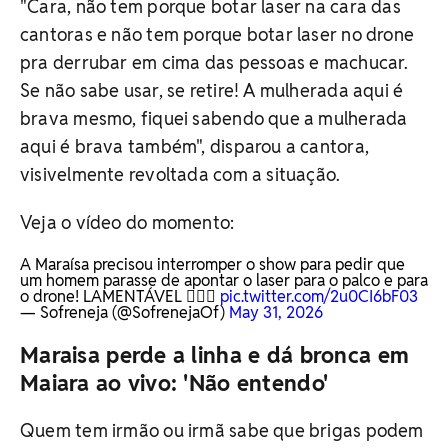
"Cara, não tem porque botar laser na cara das
cantoras e não tem porque botar laser no drone
pra derrubar em cima das pessoas e machucar.
Se não sabe usar, se retire! A mulherada aqui é
brava mesmo, fiquei sabendo que a mulherada
aqui é brava também", disparou a cantora,
visivelmente revoltada com a situação.
Veja o vídeo do momento:
A Maraísa precisou interromper o show para pedir que
um homem parasse de apontar o laser para o palco e para
o drone! LAMENTÁVEL 🤦🏻‍♀️
pic.twitter.com/2u0CI6bF03
— Sofreneja (@SofrenejaOf)
May 31, 2026
Maraisa perde a linha e dá bronca em
Maiara ao vivo: 'Não entendo'
Quem tem irmão ou irmã sabe que brigas podem