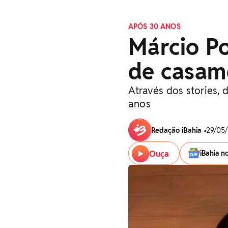
APÓS 30 ANOS
Márcio P
de casam
Através dos stories, 
anos
Redação iBahia
•
29/05/
Ouça
iBahia n