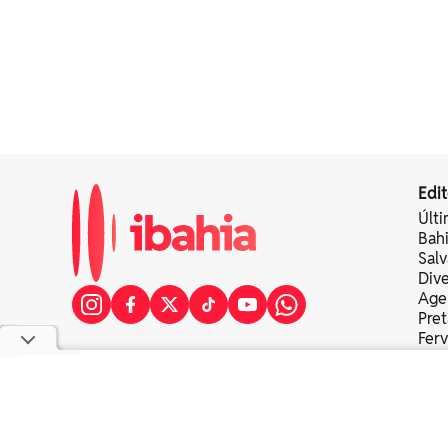
Edit
Últi
Bah
Sal
Div
Age
Pret
Fer
Colu
copyright © 2025 bahia eventos ltda - todos os direitos re