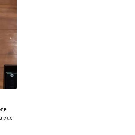
one
ou que