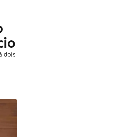
o
cio
á dois