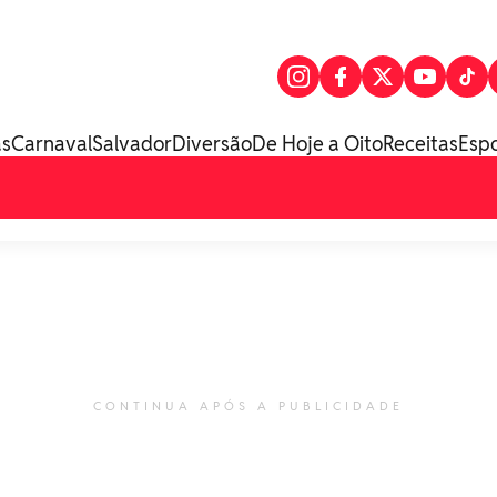
as
Carnaval
Salvador
Diversão
De Hoje a Oito
Receitas
Esp
CONTINUA APÓS A PUBLICIDADE