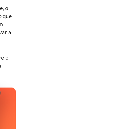
e, o
o que
um
var a
re o
a