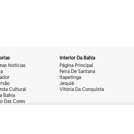
orias
Interior Da Bahia
mas Notícias
Página Principal
ia
Feira De Santana
vador
Itapetinga
ersão
Jequié
nda Cultural
Vitória Da Conquista
a Bahia
vo Das Cores
nistas
servados.