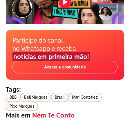
Participe do canal
no Whatsapp e receba
notícias em primeira mão!
Acesse a comunidade
Tags:
BBB
Bell Marques
Brasil
Mari Gonzalez
Pipo Marques
Mais em
Nem Te Conto