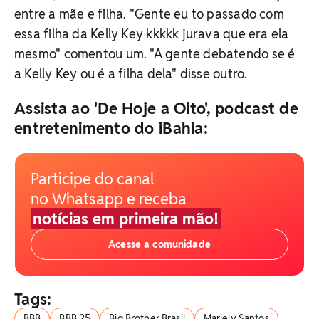
entre a mãe e filha. "Gente eu to passado com
essa filha da Kelly Key kkkkk jurava que era ela
mesmo" comentou um. "A gente debatendo se é
a Kelly Key ou é a filha dela" disse outro.
Assista ao 'De Hoje a Oito', podcast de
entretenimento do iBahia:
Participe do canal
no Whatsapp e receba
notícias em primeira mão!
Acesse a comunidade
Tags:
BBB
BBB 25
Big Brother Brasil
Mariely Santos