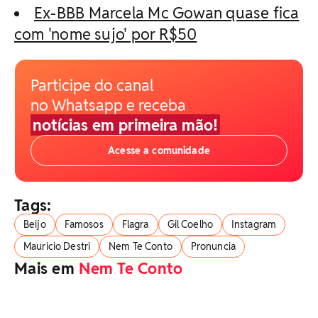
Ex-BBB Marcela Mc Gowan quase fica
com 'nome sujo' por R$50
Participe do canal
no Whatsapp e receba
notícias em primeira mão!
Acesse a comunidade
Tags:
Beijo
Famosos
Flagra
Gil Coelho
Instagram
Mauricio Destri
Nem Te Conto
Pronuncia
Mais em
Nem Te Conto