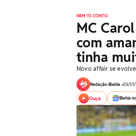
NEM TE CONTO
MC Carol 
com aman
tinha mui
Novo affair se evolv
Redação iBahia
•
03/01/
Ouça
iBahia n