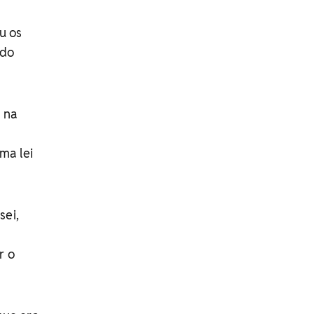
u os
 do
o na
ma lei
sei,
r o