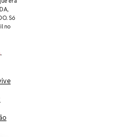
que era
RDA,
DO. Só
il no
s
.
vive
k
gão