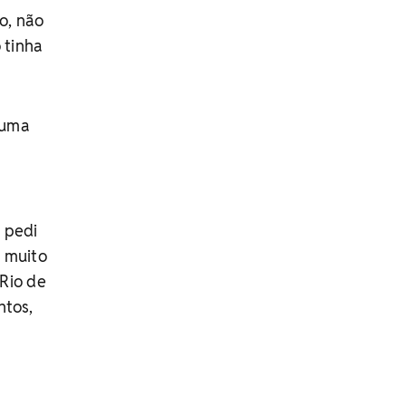
o, não
 tinha
 uma
a
 pedi
, muito
Rio de
ntos,