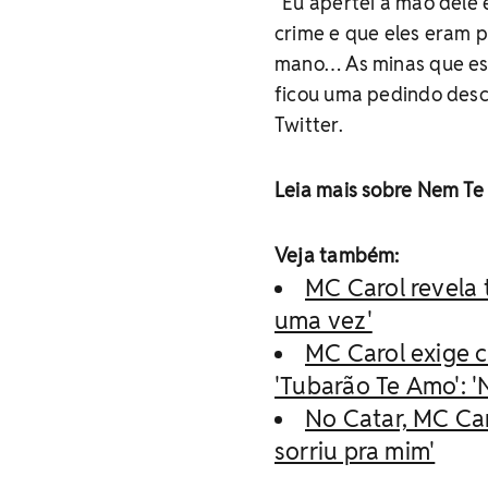
“Eu apertei a mão dele e
crime e que eles eram p
mano… As minas que es
ficou uma pedindo descu
Twitter.
Leia mais sobre Nem Te
Veja também:
MC Carol revela t
uma vez'
MC Carol exige c
'Tubarão Te Amo': '
No Catar, MC Car
sorriu pra mim'