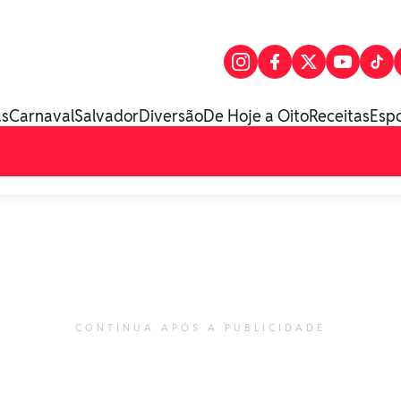
as
Carnaval
Salvador
Diversão
De Hoje a Oito
Receitas
Esp
CONTINUA APÓS A PUBLICIDADE