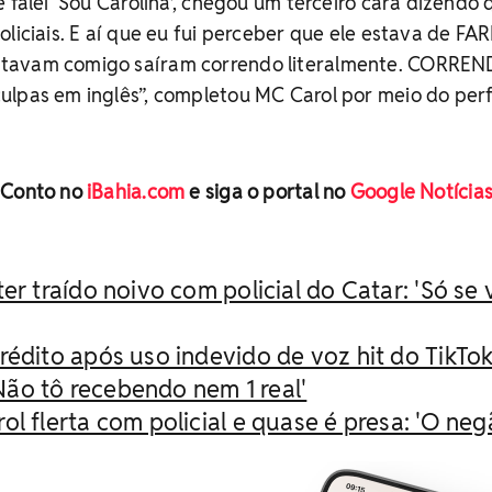
 falei ‘Sou Carolina’, chegou um terceiro cara dizendo 
oliciais. E aí que eu fui perceber que ele estava de FA
tavam comigo saíram correndo literalmente. CORREN
lpas em inglês”, completou MC Carol por meio do perf
 Conto no
iBahia.com
e siga o portal no
Google Notícia
er traído noivo com policial do Catar: 'Só se 
rédito após uso indevido de voz hit do TikTo
Não tô recebendo nem 1 real'
ol flerta com policial e quase é presa: 'O ne