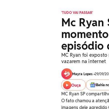
'TUDO VAI PASSAR'
Mc Ryan 
momento 
episódio
MC Ryan foi exposto 
vazarem na internet
Mayra Lopes
•
29/09/20
Ouça
iBahia n
MC Ryan SP compartilho
O fato chamou a atençã
imagens dele agredido 