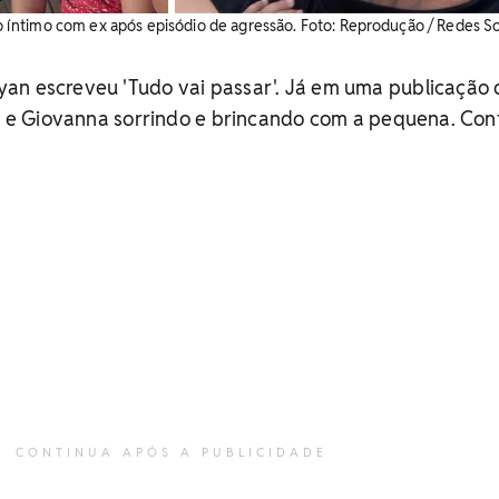
ntimo com ex após episódio de agressão. Foto: Reprodução / Redes So
an escreveu 'Tudo vai passar'. Já em uma publicação 
ha e Giovanna sorrindo e brincando com a pequena. Conf
CONTINUA APÓS A PUBLICIDADE