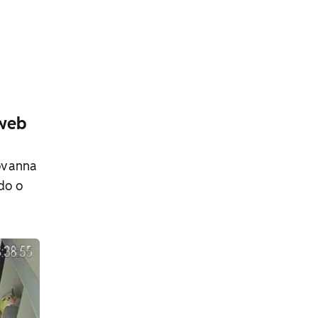
 web
iovanna
do o