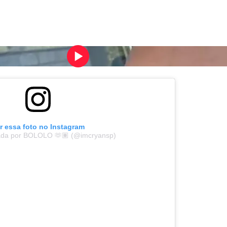
to íntimo com ex após episódio de agressão Vìdeo: Reproduç
r essa foto no Instagram
ada por BOLOLO 🫶🏽 (@imcryansp)