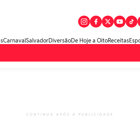
as
Carnaval
Salvador
Diversão
De Hoje a Oito
Receitas
Esp
CONTINUA APÓS A PUBLICIDADE