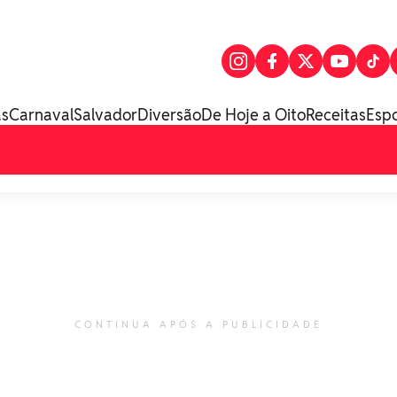
as
Carnaval
Salvador
Diversão
De Hoje a Oito
Receitas
Esp
CONTINUA APÓS A PUBLICIDADE