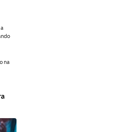
ca
ando
o na
ra