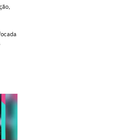
ção,
 focada
a