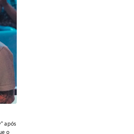
y" após
ue o