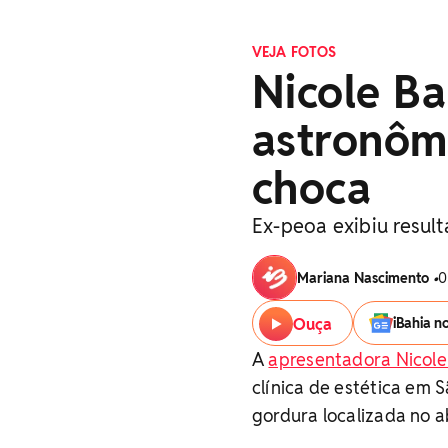
VEJA FOTOS
Nicole Ba
astronômi
choca
Ex-peoa exibiu result
Mariana Nascimento
•
0
Ouça
iBahia n
A
apresentadora Nicole
clínica de estética em 
gordura localizada no a