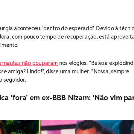
urgia aconteceu "dentro do esperado". Devido à técni
dora, com pouco tempo de recuperação, está aproveit
dimento.
ternautas não pouparam
nos elogios. "Beleza explodind
sse amiga? Lindo!", disse uma mulher. "Nossa, sempre
o seguidor.
ica 'fora' em ex-BBB Nizam: 'Não vim pa