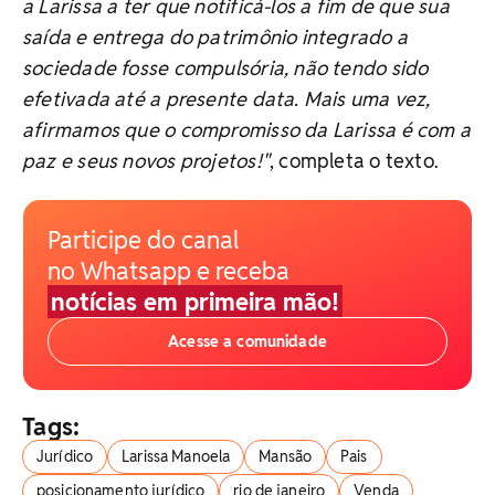
a Larissa a ter que notificá-los a fim de que sua
saída e entrega do patrimônio integrado a
sociedade fosse compulsória, não tendo sido
efetivada até a presente data. Mais uma vez,
afirmamos que o compromisso da Larissa é com a
paz e seus novos projetos!"
, completa o texto.
Participe do canal
no Whatsapp e receba
notícias em primeira mão!
Acesse a comunidade
Tags:
Jurídico
Larissa Manoela
Mansão
Pais
posicionamento jurídico
rio de janeiro
Venda