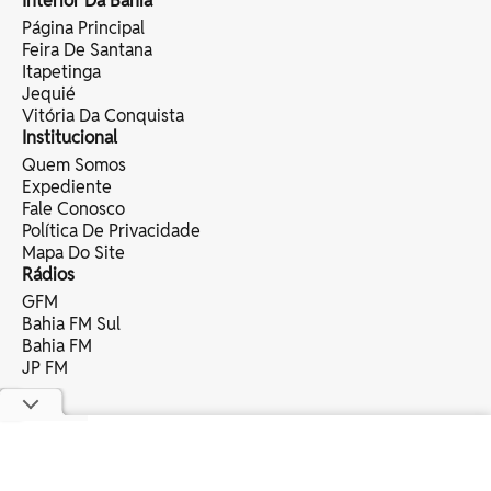
Interior Da Bahia
Página Principal
Feira De Santana
Itapetinga
Jequié
Vitória Da Conquista
Institucional
Quem Somos
Expediente
Fale Conosco
Política De Privacidade
Mapa Do Site
Rádios
GFM
Bahia FM Sul
Bahia FM
JP FM
copyright © 2025 bahia eventos ltda -
todos os direitos reservados.