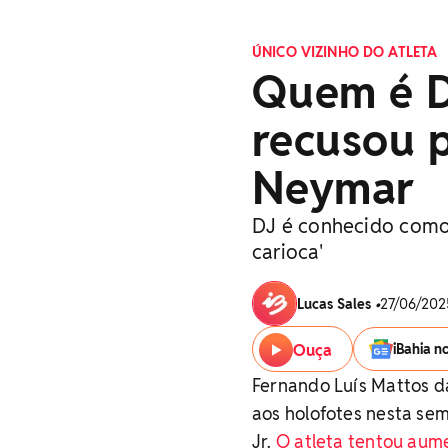
ÚNICO VIZINHO DO ATLETA
Quem é D
recusou p
Neymar
DJ é conhecido como 
carioca'
Lucas Sales
•
27/06/2025
Ouça
iBahia n
Fernando Luís Mattos d
aos holofotes nesta se
Jr.
O atleta tentou aum