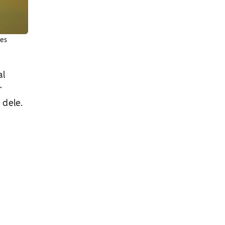
des
al
r
 dele.