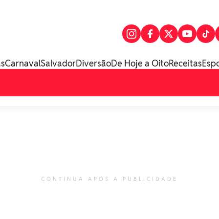
as
Carnaval
Salvador
Diversão
De Hoje a Oito
Receitas
Esp
CONTINUA APÓS A PUBLICIDADE