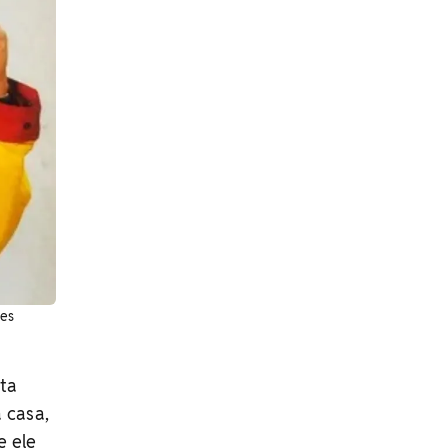
des
sta
 casa,
e ele