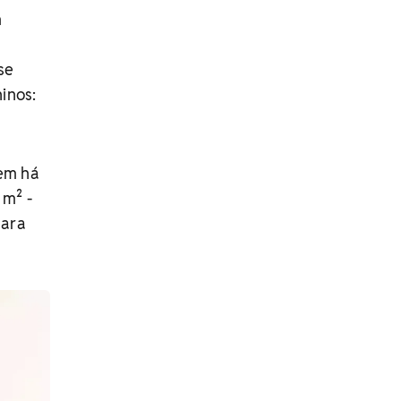
m
se
inos:
vem há
 m² -
para