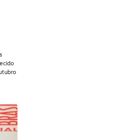
s
hecido
utubro