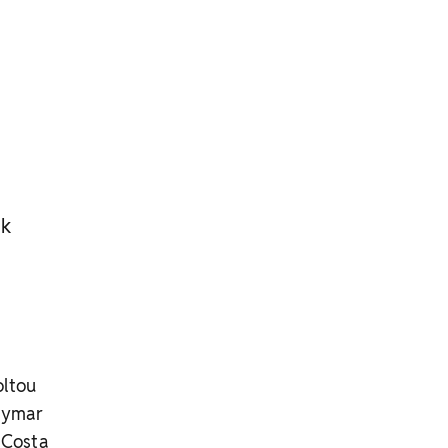
nk
oltou
Neymar
 Costa