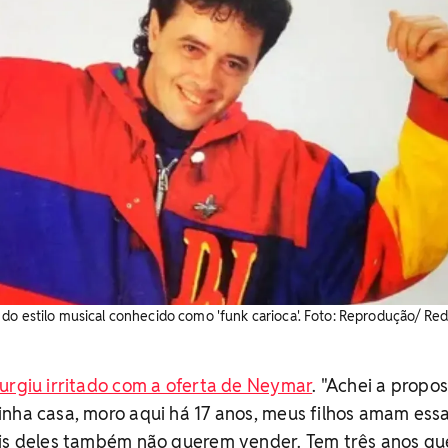
do estilo musical conhecido como 'funk carioca'. Foto: Reprodução/ Re
urgiu irritado com a oferta de Neymar
. "Achei a propo
nha casa, moro aqui há 17 anos, meus filhos amam essa
ois deles também não querem vender. Tem três anos qu