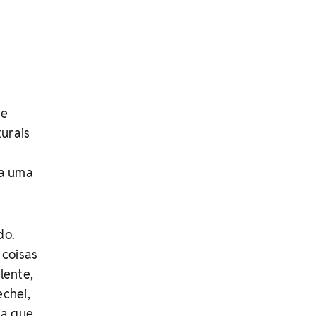
de
turais
ra uma
do.
 coisas
lente,
echei,
ia que