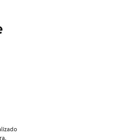
e
alizado
ra,