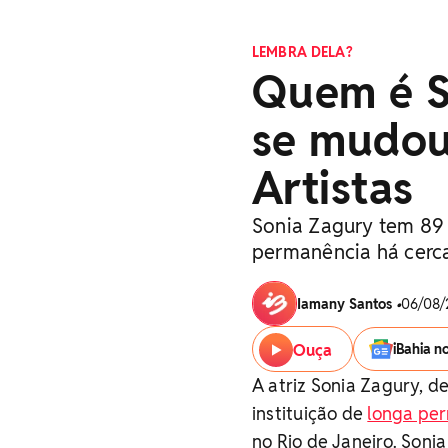
LEMBRA DELA?
Quem é So
se mudou
Artistas
Sonia Zagury tem 89 
permanência há cerc
Iamany Santos
•
06/08/
Ouça
iBahia n
A atriz Sonia Zagury, d
instituição de
longa per
no Rio de Janeiro. Soni