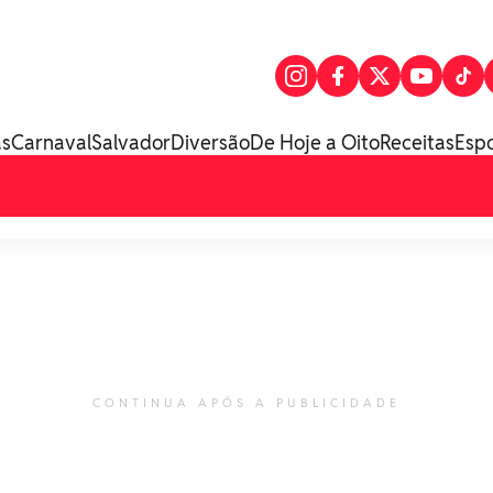
as
Carnaval
Salvador
Diversão
De Hoje a Oito
Receitas
Esp
CONTINUA APÓS A PUBLICIDADE