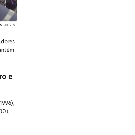
 sociais
adores
mantém
ro e
1996),
00),