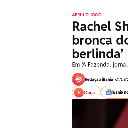
ABRIU O JOGO
Rachel S
bronca do
berlinda’
Em 'A Fazenda', jorna
Redação iBahia
•
21/09/
Ouça
iBahia n