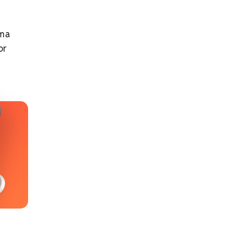
uma
or