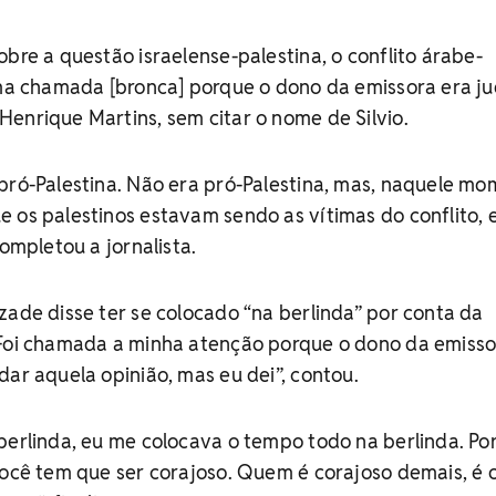
obre a questão israelense-palestina, o conflito árabe-
uma chamada [bronca] porque o dono da emissora era ju
enrique Martins, sem citar o nome de Silvio.
pró-Palestina. Não era pró-Palestina, mas, naquele mo
 os palestinos estavam sendo as vítimas do conflito, 
completou a jornalista.
zade disse ter se colocado “na berlinda” por conta da
"Foi chamada a minha atenção porque o dono da emisso
dar aquela opinião, mas eu dei”, contou.
berlinda, eu me colocava o tempo todo na berlinda. Po
você tem que ser corajoso. Quem é corajoso demais, é 