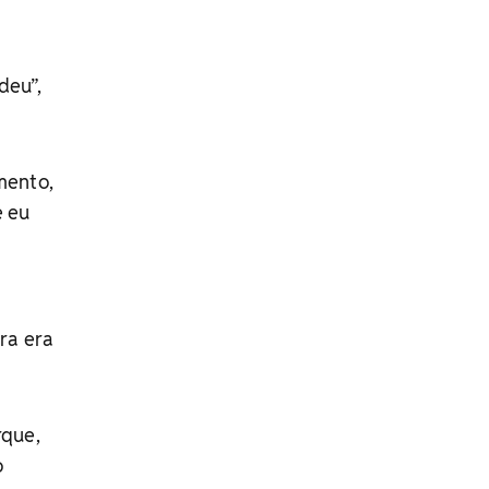
deu”,
mento,
e eu
ra era
rque,
o