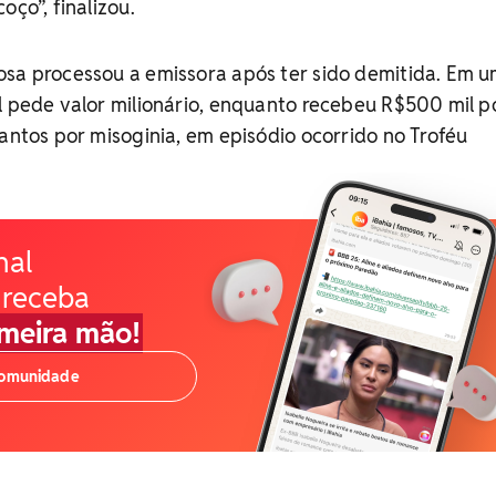
oço”, finalizou.
osa processou a emissora após ter sido demitida. Em 
l pede valor milionário, enquanto recebeu R$500 mil p
Santos por misoginia, em episódio ocorrido no Troféu
nal
 receba
imeira mão!
comunidade