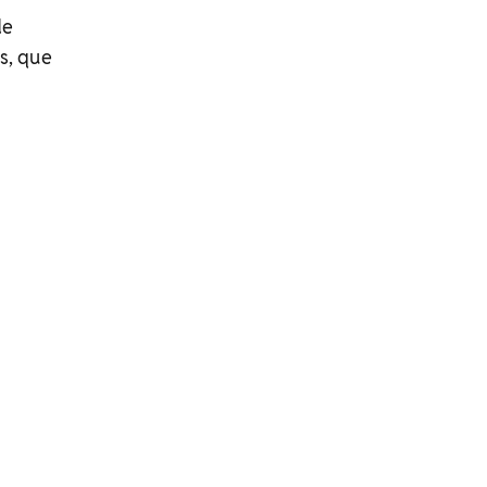
de
s, que