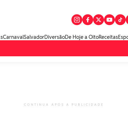
as
Carnaval
Salvador
Diversão
De Hoje a Oito
Receitas
Esp
CONTINUA APÓS A PUBLICIDADE