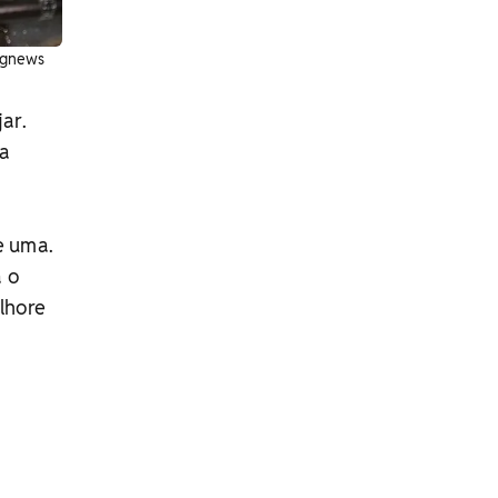
/Agnews
ar.
 a
e uma.
 o
lhore