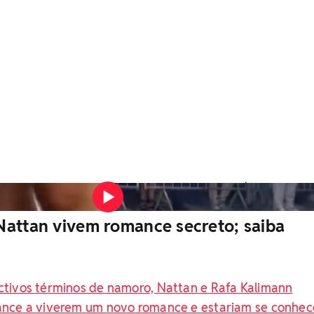
 meme após evento no Rio de Janeiro Reprodução/Redes Sociais
Nattan vivem romance secreto; saiba
tivos términos de namoro, Nattan e Rafa Kalimann
ance a viverem um novo romance e estariam se conhe