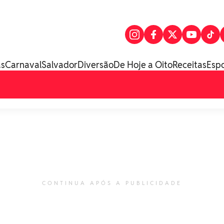
as
Carnaval
Salvador
Diversão
De Hoje a Oito
Receitas
Esp
CONTINUA APÓS A PUBLICIDADE