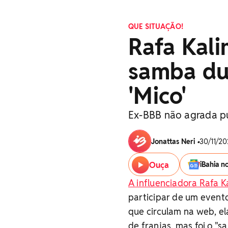
QUE SITUAÇÃO!
Rafa Kali
samba du
'Mico'
Ex-BBB não agrada pú
Jonattas Neri
•
30/11/20
Ouça
iBahia n
A influenciadora Rafa K
participar de um event
que circulam na web, e
de franjas, mas foi o "