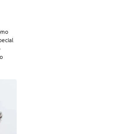
como
pecial
o
no