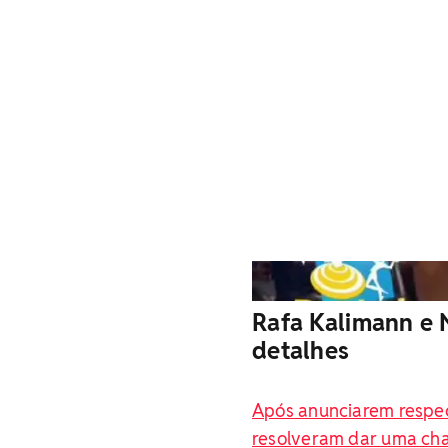
Rafa Kalimann vira
Rafa Kalimann e 
detalhes
Após anunciarem respec
resolveram dar uma ch