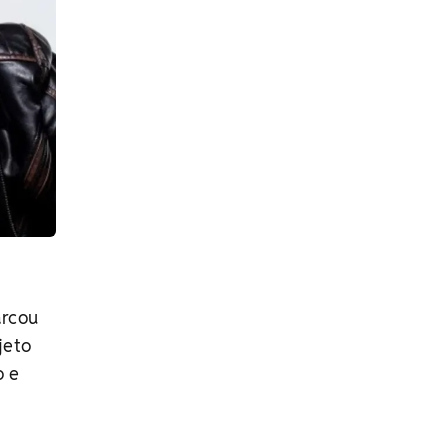
arcou
jeto
o e