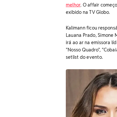
melhor
. O affair começ
exibido na TV Globo.
Kalimann ficou respons
Lauana Prado, Simone M
irá ao ar na emissora l
"Nosso Quadro", "Cobai
setlist do evento.