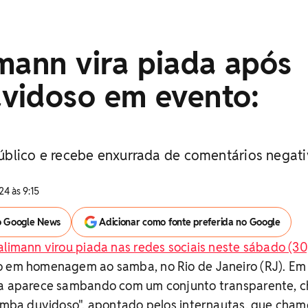
mann vira piada após
vidoso em evento:
blico e recebe enxurrada de comentários negat
24 às 9:15
o Google News
Adicionar como fonte preferida no Google
alimann virou piada nas redes sociais neste sábado (30
o em homenagem ao samba, no Rio de Janeiro (RJ). Em
la aparece sambando com um conjunto transparente, c
samba duvidoso", apontado pelos internautas, que cha