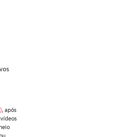
ivos
)
, após
 vídeos
heio
mou