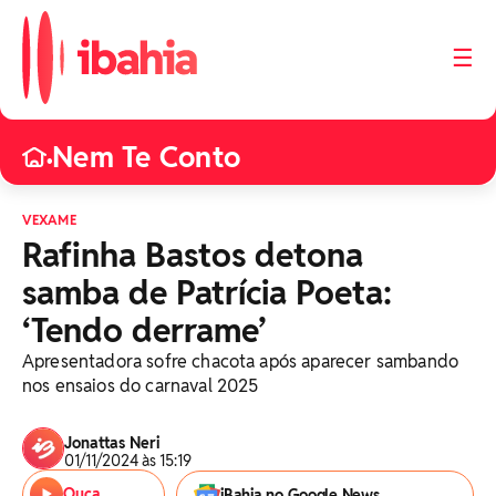
☰
Nem Te Conto
•
VEXAME
Rafinha Bastos detona
samba de Patrícia Poeta:
‘Tendo derrame’
Apresentadora sofre chacota após aparecer sambando
nos ensaios do carnaval 2025
Jonattas Neri
01/11/2024 às 15:19
Ouça
iBahia no Google News