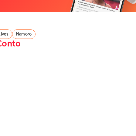
lves
Namoro
Conto