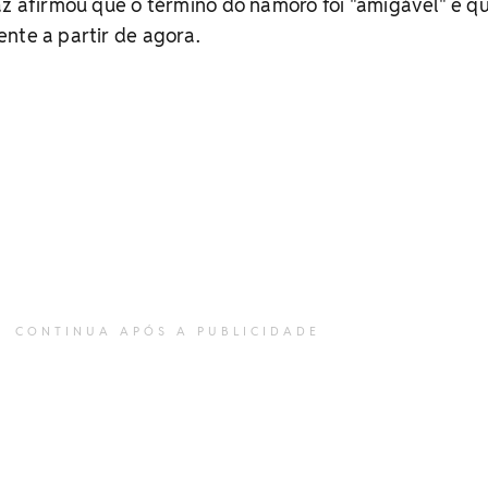
az afirmou que o término do namoro foi "amigável" e q
nte a partir de agora.
CONTINUA APÓS A PUBLICIDADE