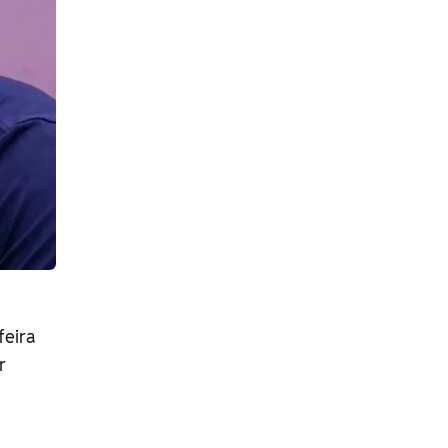
feira
r