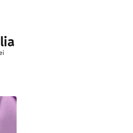
lia
ei