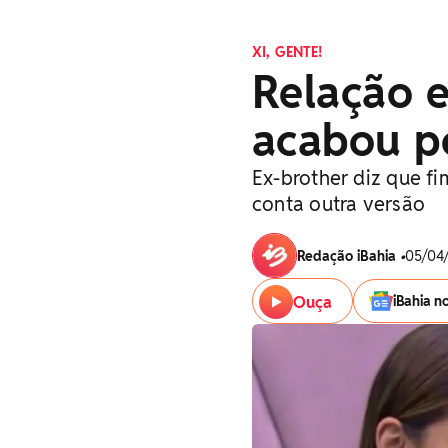
XI, GENTE!
Relação 
acabou po
Ex-brother diz que fi
conta outra versão
Redação iBahia
•
05/04/
Ouça
iBahia n