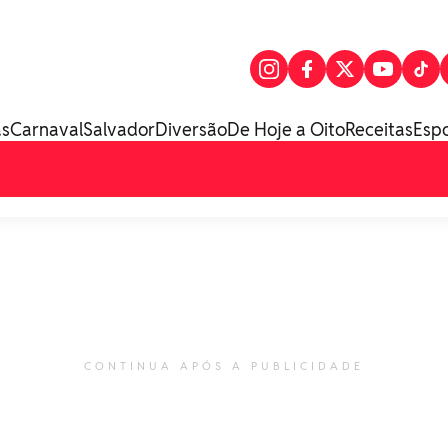
as
Carnaval
Salvador
Diversão
De Hoje a Oito
Receitas
Esp
CONTINUA APÓS A PUBLICIDADE