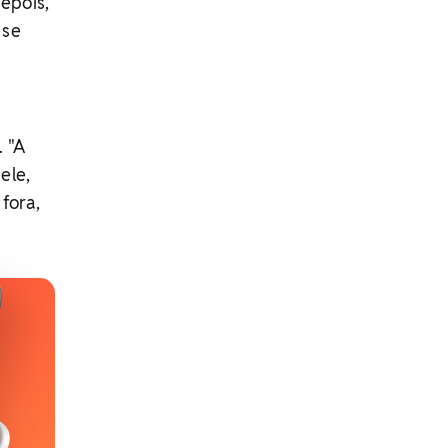
epois,
 se
. "A
ele,
 fora,