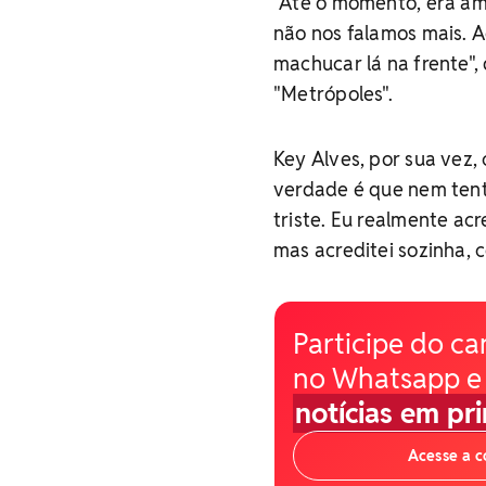
"Até o momento, era ami
não nos falamos mais. A
machucar lá na frente", 
"Metrópoles".
Key Alves, por sua vez, 
verdade é que nem tent
triste. Eu realmente acr
mas acreditei sozinha, 
Participe do ca
no Whatsapp e
notícias em pr
Acesse a 