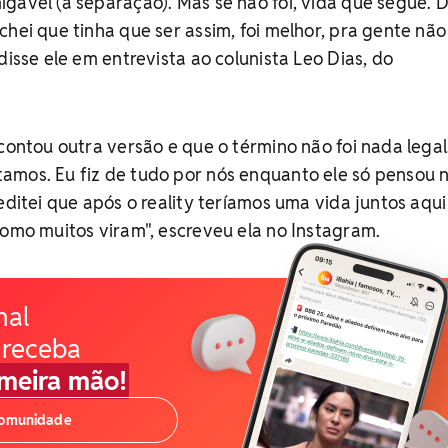
gável (a separação). Mas se não foi, vida que segue. D
chei que tinha que ser assim, foi melhor, pra gente não
disse ele em entrevista ao colunista Leo Dias, do
contou outra versão e que o término não foi nada legal
amos. Eu fiz de tudo por nós enquanto ele só pensou n
editei que após o reality teríamos uma vida juntos aqui
como muitos viram", escreveu ela no Instagram.
nal
 receba
imeira mão!
comunidade