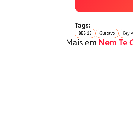
Tags:
BBB 23
Gustavo
Key A
Mais em
Nem Te 