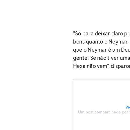
"Só para deixar claro p
bons quanto o Neymar. 
que o Neymar é um Deus 
gente! Se não tiver um
Hexa não vem", disparou
Ve
Um post compartilhado por S