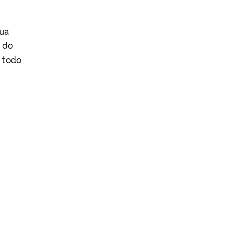
sua
o do
a todo