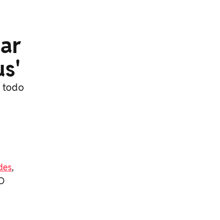
car
us'
a todo
des
,
 O