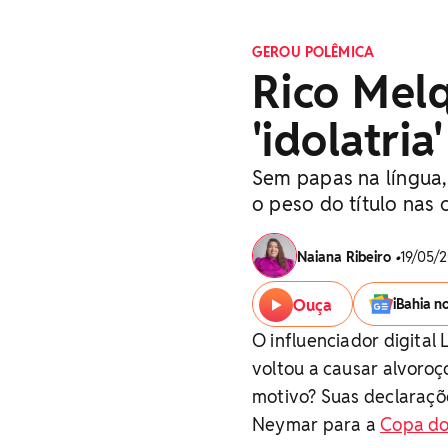
GEROU POLÊMICA
Rico Melq
'idolatri
Sem papas na língua,
o peso do título nas 
Naiana Ribeiro
•
19/05/2
Ouça
iBahia n
O influenciador digital
voltou a causar alvoroço
motivo? Suas declaraçõ
Neymar para a
Copa do