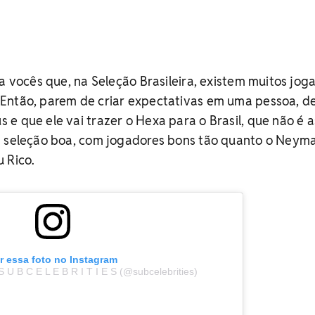
ra vocês que, na Seleção Brasileira, existem muitos jog
Então, parem de criar expectativas em uma pessoa, d
e que ele vai trazer o Hexa para o Brasil, que não é a
a seleção boa, com jogadores bons tão quanto o Neyma
 Rico.
r essa foto no Instagram
 U B C E L E B R I T I E S (@subcelebrities)