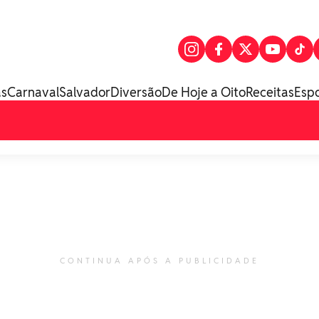
as
Carnaval
Salvador
Diversão
De Hoje a Oito
Receitas
Esp
CONTINUA APÓS A PUBLICIDADE