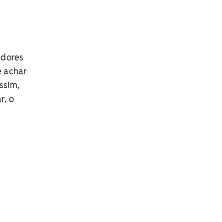
adores
e achar
ssim,
r, o