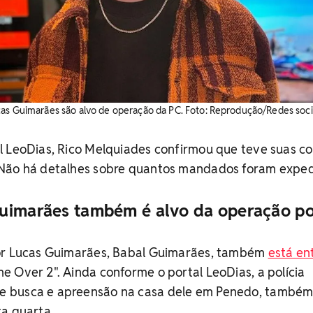
cas Guimarães são alvo de operação da PC. Foto: Reprodução/Redes soci
l LeoDias, Rico Melquiades confirmou que teve suas c
Não há detalhes sobre quantos mandados foram exped
uimarães também é alvo da operação pol
dor Lucas Guimarães, Babal Guimarães, também
está en
 Over 2". Ainda conforme o portal LeoDias, a polícia
 busca e apreensão na casa dele em Penedo, também
ta quarta.