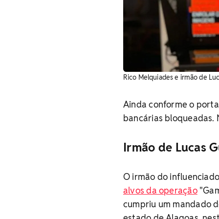
Rico Melquiades e irmão de Lu
Ainda conforme o porta
bancárias bloqueadas. 
Irmão de Lucas G
O irmão do influencia
alvos da operação
"Game
cumpriu um mandado de
estado de Alagoas, nes