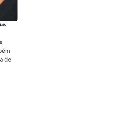
ais
s
mbém
sa de