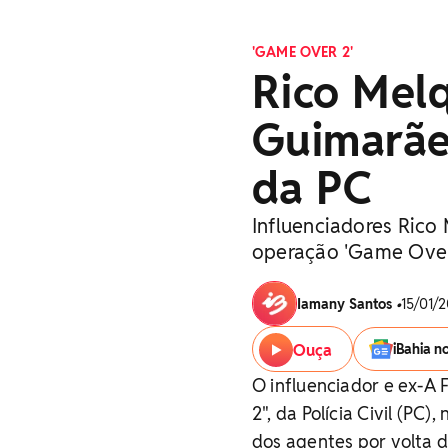
'GAME OVER 2'
Rico Melq
Guimarãe
da PC
Influenciadores Rico
operação 'Game Over 
Iamany Santos
•
15/01/2
Ouça
iBahia n
O influenciador e ex-A
2", da Polícia Civil (PC
dos agentes por volta d