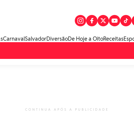
as
Carnaval
Salvador
Diversão
De Hoje a Oito
Receitas
Esp
CONTINUA APÓS A PUBLICIDADE