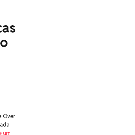
cas
ão
e Over
egada
e um