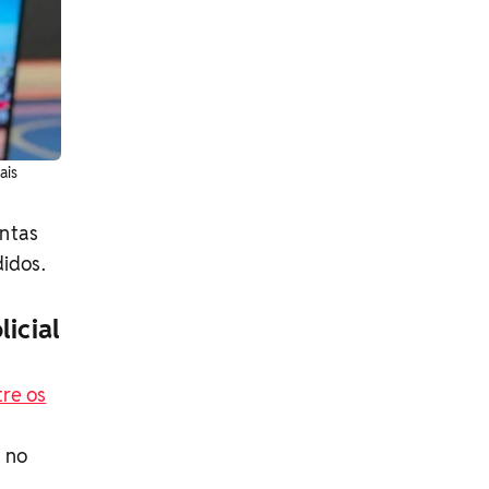
ais
ontas
idos.
icial
tre os
 no