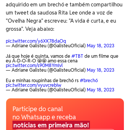
adquirido em um brechó e também compartilhou
um tweet da saudosa Rita Lee onde a voz de
"Ovelha Negra" escreveu: "A vida é curta, e eu
grossa". Veja abaixo:
pic.twitter.com/y6XK78daOq
— Adriane Galisteu (@GalisteuOficial)
May 18, 2023
Já que hoje é quinta, vamos de
#TBT
de um filme que
eu A-D-O-R-O 🤩🤩 amo essa cena
pic.twitter.com/s90M8YmIvl
— Adriane Galisteu (@GalisteuOficial)
May 18, 2023
Eu e minhas roupinhas de brechó rs
#brechó
pic.twitter.com/vyuvcrebIw
— Adriane Galisteu (@GalisteuOficial)
May 18, 2023
Participe do canal
no Whatsapp e receba
notícias em primeira mão!