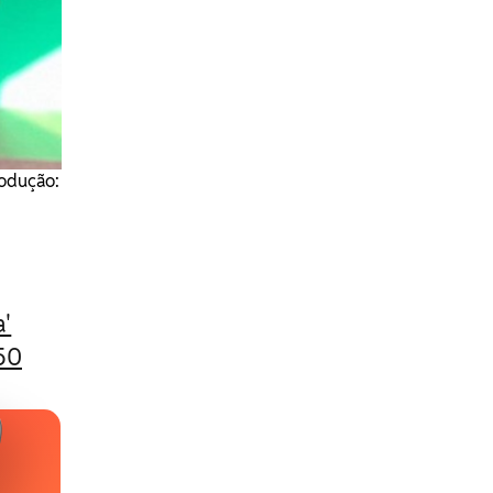
rodução:
a'
50