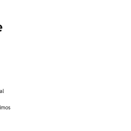
e
al
mimos