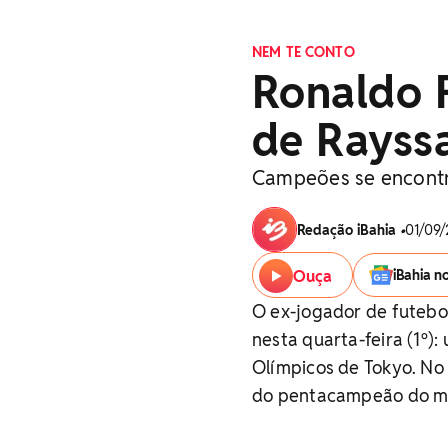
NEM TE CONTO
Ronaldo 
de Rayssa
Campeões se encontra
Redação iBahia
•
01/09/
Ouça
iBahia n
O ex-jogador de futebo
nesta quarta-feira (1º)
Olímpicos de Tokyo. N
do pentacampeão do m