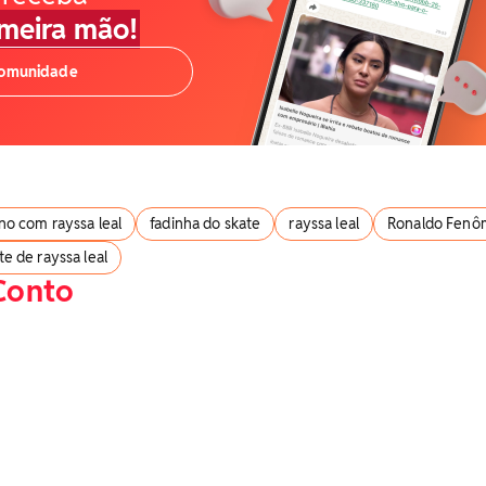
imeira mão!
comunidade
o com rayssa leal
fadinha do skate
rayssa leal
Ronaldo Fen
e de rayssa leal
Conto