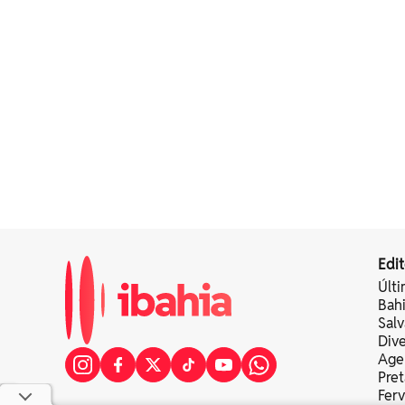
Edit
Últi
Bah
Sal
Div
Age
Pret
Fer