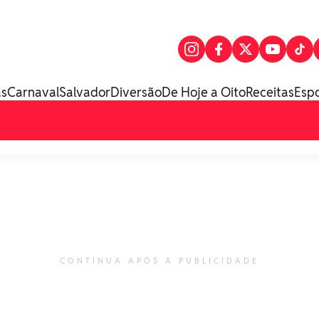
as
Carnaval
Salvador
Diversão
De Hoje a Oito
Receitas
Esp
CONTINUA APÓS A PUBLICIDADE