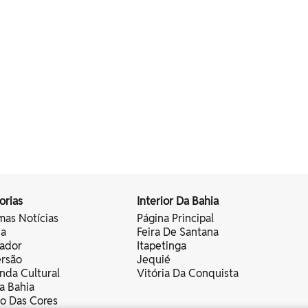
orias
Interior Da Bahia
mas Notícias
Página Principal
ia
Feira De Santana
vador
Itapetinga
ersão
Jequié
nda Cultural
Vitória Da Conquista
a Bahia
vo Das Cores