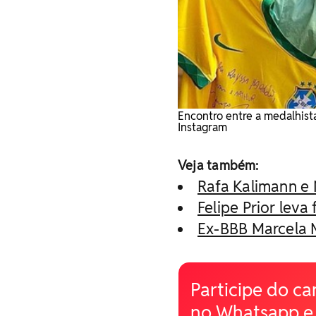
Encontro entre a medalhist
Instagram
Veja também:
Rafa Kalimann e 
Felipe Prior leva
Ex-BBB Marcela 
Participe do ca
no Whatsapp e