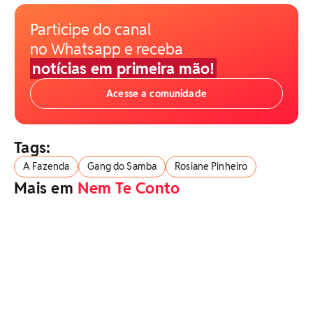
Participe do canal
no Whatsapp e receba
notícias em primeira mão!
Acesse a comunidade
Tags:
A Fazenda
Gang do Samba
Rosiane Pinheiro
Mais em
Nem Te Conto