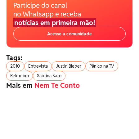
Participe do canal
no Whatsapp e receba
notícias em primeira mão!
Acesse a comunidade
Tags:
2010
Entrevista
Justin Bieber
Pânico na TV
Relembra
Sabrina Sato
Mais em
Nem Te Conto