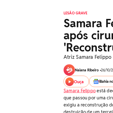
LESÃO GRAVE
Samara Fe
após ciru
'Reconstr
Atriz Samara Felippo
Naiana Ribeiro
•
26/10/2
Ouça
iBahia n
Samara Felippo
está ded
que passou por uma ciru
exigiu a reconstrução d
destruição de um tercei