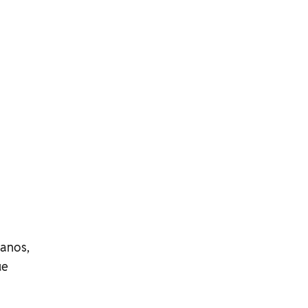
m
 anos,
ue