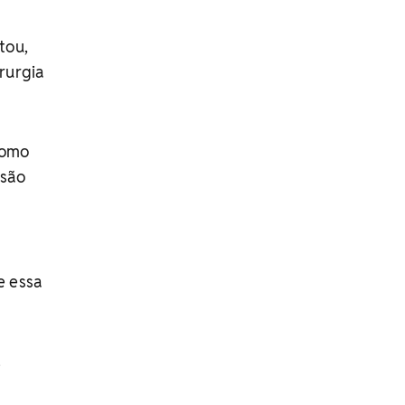
tou,
rurgia
como
 são
e essa
s