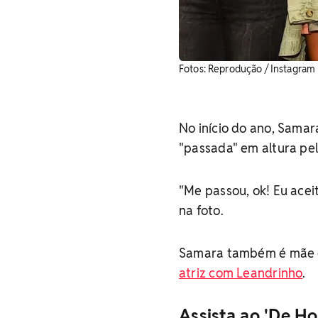
Fotos: Reprodução / Instagram
No início do ano, Sama
"passada" em altura pela
"Me passou, ok! Eu aceit
na foto.
Samara também é mãe de
atriz com Leandrinho
.
Assista ao 'De Ho