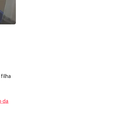
filha
o da