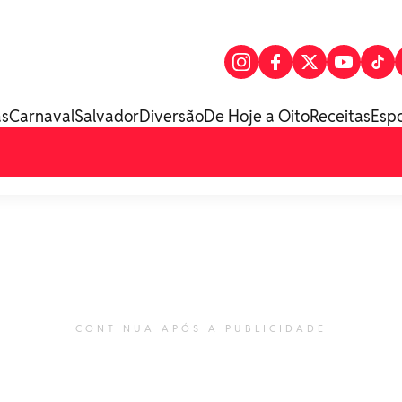
as
Carnaval
Salvador
Diversão
De Hoje a Oito
Receitas
Esp
CONTINUA APÓS A PUBLICIDADE