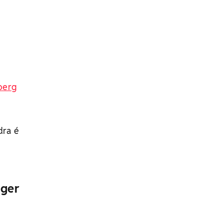
berg
dra é
nger