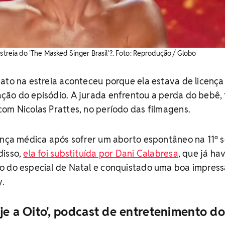
streia do 'The Masked Singer Brasil'?. ​Foto: Reprodução / Globo
ato na estreia aconteceu porque ela estava de licença
ção do episódio. A jurada enfrentou a perda do bebê, 
om Nicolas Prattes, no período das filmagens.
cença médica após sofrer um aborto espontâneo na 11ª
disso,
ela foi substituída por Dani Calabresa
, que já ha
o do especial de Natal e conquistado uma boa impres
y.
je a Oito', podcast de entretenimento do