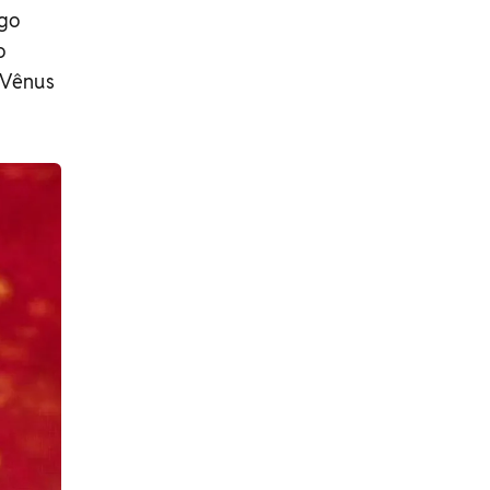
ngo
o
 Vênus