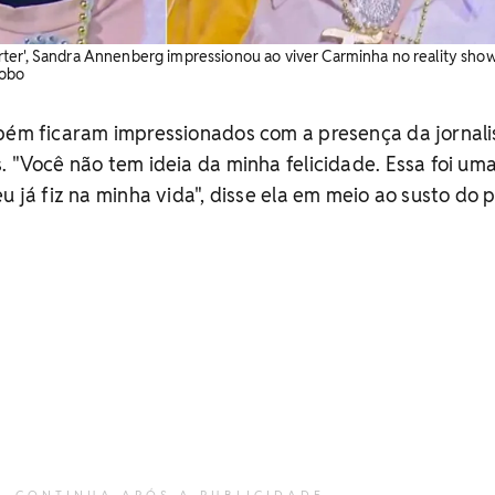
ter', Sandra Annenberg impressionou ao viver Carminha no reality sho
lobo
mbém ficaram impressionados com a presença da jornali
. "Você não tem ideia da minha felicidade. Essa foi um
u já fiz na minha vida", disse ela em meio ao susto do p
CONTINUA APÓS A PUBLICIDADE