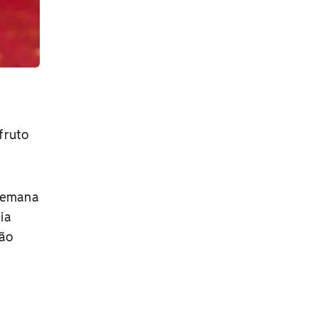
fruto
 semana
via
são