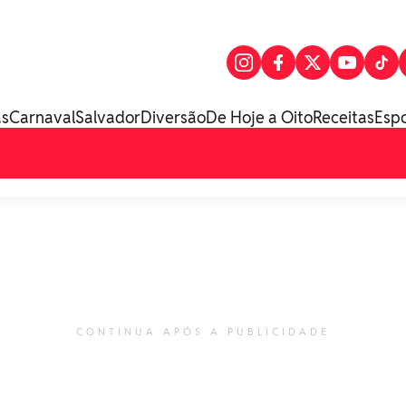
as
Carnaval
Salvador
Diversão
De Hoje a Oito
Receitas
Esp
CONTINUA APÓS A PUBLICIDADE