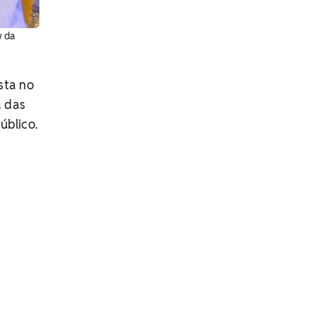
w da
sta no
a das
úblico.