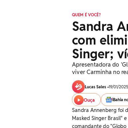
QUEM É VOCÊ?
Sandra A
com elim
Singer; v
Apresentadora do 'G
viver Carminha no re
Lucas Sales
•
19/01/2025
Ouça
iBahia n
Sandra Annenberg foi d
Masked Singer Brasil" 
comandante do "Globo R