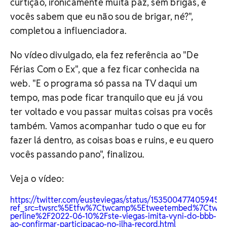
curtição, ironicamente muita paz, sem brigas, e
vocês sabem que eu não sou de brigar, né?",
completou a influenciadora.
No vídeo divulgado, ela fez referência ao "De
Férias Com o Ex", que a fez ficar conhecida na
web. "E o programa só passa na TV daqui um
tempo, mas pode ficar tranquilo que eu já vou
ter voltado e vou passar muitas coisas pra vocês
também. Vamos acompanhar tudo o que eu for
fazer lá dentro, as coisas boas e ruins, e eu quero
vocês passando pano", finalizou.
Veja o vídeo:
https://twitter.com/eusteviegas/status/1535004774059450
ref_src=twsrc%5Etfw%7Ctwcamp%5Etweetembed%7Ctwter
perline%2F2022-06-10%2Fste-viegas-imita-vyni-do-bbb-
ao-confirmar-participacao-no-ilha-record.html