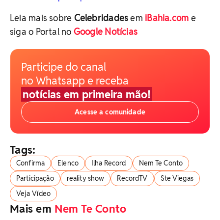
Leia mais sobre
Celebridades
em
iBahia.com
e
siga o Portal no
Google Notícias
Participe do canal
no Whatsapp e receba
notícias em primeira mão!
Acesse a comunidade
Tags:
Confirma
Elenco
Ilha Record
Nem Te Conto
Participação
reality show
RecordTV
Ste Viegas
Veja Vídeo
Mais em
Nem Te Conto