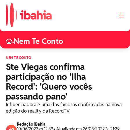
☰
Nem Te Conto
•
NEM TE CONTO
Ste Viegas confirma
participação no 'Ilha
Record': 'Quero vocês
passando pano'
Influenciadora é uma das famosas confirmadas na nova
edição do reality da RecordTV
Redação iBahia
10/06/2022 às 12:39 • Atualizada em 26/08/2022 às 21:39